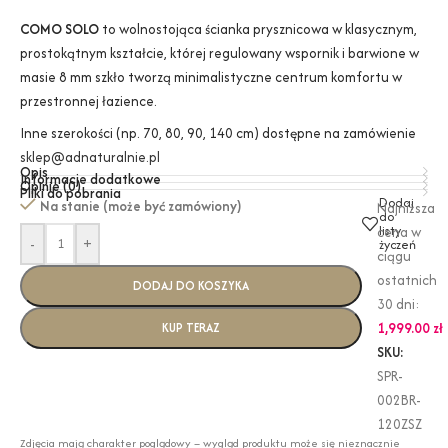
COMO SOLO
to wolnostojąca ścianka prysznicowa w klasycznym,
prostokątnym kształcie, której regulowany wspornik i barwione w
masie 8 mm szkło tworzą minimalistyczne centrum komfortu w
przestronnej łazience.
Inne szerokości (np. 70, 80, 90, 140 cm) dostępne na zamówienie
sklep@adnaturalnie.pl
Opis
Informacje dodatkowe
Opinie (0)
Pliki do pobrania
Dodaj
Na stanie (może być zamówiony)
Najniższa
do
listy
cena w
-
+
życzeń
ciągu
ostatnich
DODAJ DO KOSZYKA
30 dni:
1,999.00
zł
KUP TERAZ
SKU:
SPR-
002BR-
120ZSZ
Zdjęcia mają charakter poglądowy – wygląd produktu może się nieznacznie