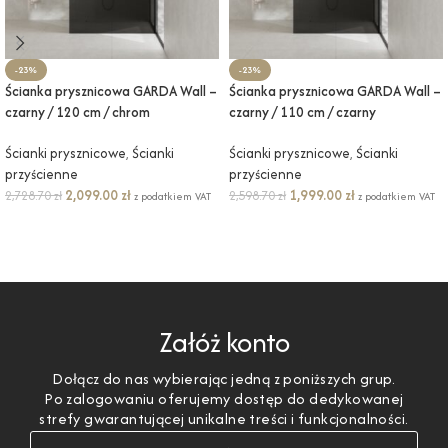
-23%
-23%
Ścianka prysznicowa GARDA Wall –
Ścianka prysznicowa GARDA Wall –
czarny / 120 cm / chrom
czarny / 110 cm / czarny
Ścianki prysznicowe
,
Ścianki
Ścianki prysznicowe
,
Ścianki
przyścienne
przyścienne
2,099.00
zł
1,999.00
zł
2,728.70
zł
2,598.70
zł
z podatkiem VAT
z podatkiem VAT
DODAJ DO KOSZYKA
DODAJ DO KOSZYKA
Załóż konto
Dołącz do nas wybierając jedną z poniższych grup.
Po zalogowaniu oferujemy dostęp do dedykowanej
strefy gwarantującej unikalne treści i funkcjonalności.