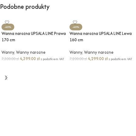
Podobne produkty
-40%
-40%
Wanna narożna UPSALA LINE Prawa
Wanna narożna UPSALA LINE Lewa
170 cm
160 cm
Wanny
,
Wanny narożne
Wanny
,
Wanny narożne
4,399.00
zł
4,299.00
zł
7,300.00
zł
7,200.00
zł
z podatkiem VAT
z podatkiem VAT
DODAJ DO KOSZYKA
DODAJ DO KOSZYKA