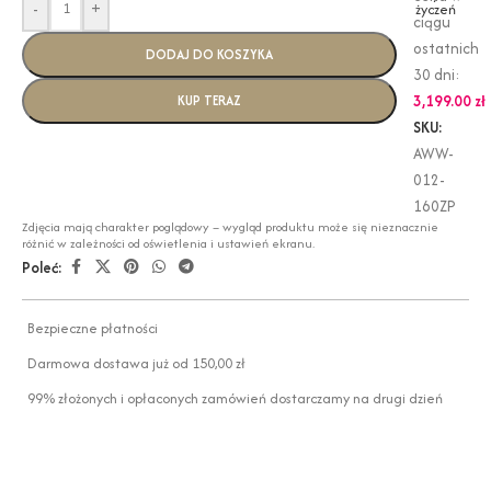
-
+
życzeń
ciągu
ostatnich
DODAJ DO KOSZYKA
30 dni:
3,199.00
zł
KUP TERAZ
SKU:
AWW-
012-
160ZP
Zdjęcia mają charakter poglądowy – wygląd produktu może się nieznacznie
różnić w zależności od oświetlenia i ustawień ekranu.
Poleć:
Bezpieczne płatności
Darmowa dostawa już od 150,00 zł
99% złożonych i opłaconych zamówień dostarczamy na drugi dzień