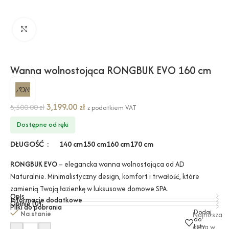
Kliknij, aby powiększyć
Wanna wolnostojąca RONGBUK EVO 160 cm
3,199.00
zł
5,300.00
zł
z podatkiem VAT
Dostępne od ręki
DŁUGOŚĆ
140 cm
150 cm
160 cm
170 cm
RONGBUK EVO
– elegancka wanna wolnostojąca od AD
Naturalnie. Minimalistyczny design, komfort i trwałość, które
zamienią Twoją łazienkę w luksusowe domowe SPA.
Opis
Informacje dodatkowe
Opinie (0)
Pliki do pobrania
Dodaj
Na stanie
Najniższa
do
listy
cena w