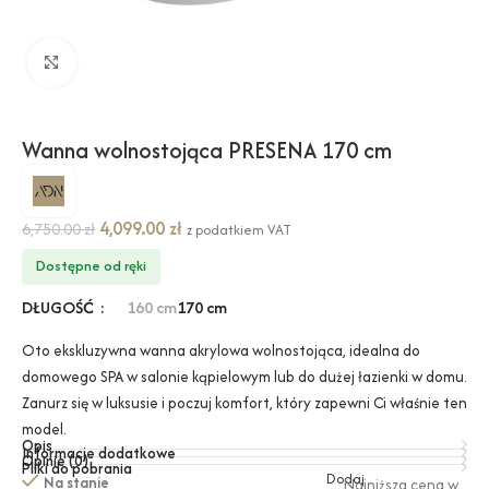
Kliknij, aby powiększyć
Wanna wolnostojąca PRESENA 170 cm
4,099.00
zł
6,750.00
zł
z podatkiem VAT
Dostępne od ręki
DŁUGOŚĆ
160 cm
170 cm
Oto ekskluzywna wanna akrylowa wolnostojąca, idealna do
domowego SPA w salonie kąpielowym lub do dużej łazienki w domu.
Zanurz się w luksusie i poczuj komfort, który zapewni Ci właśnie ten
model.
Opis
Informacje dodatkowe
Opinie (0)
Pliki do pobrania
Dodaj
Na stanie
Najniższa cena w