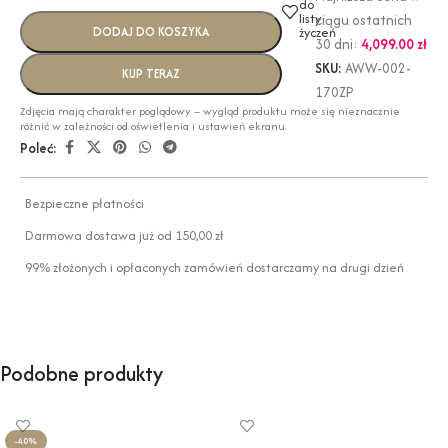
do
listy
ciągu ostatnich
DODAJ DO KOSZYKA
życzeń
30 dni:
4,099.00
zł
SKU:
AWW-002-
KUP TERAZ
170ZP
Zdjęcia mają charakter poglądowy – wygląd produktu może się nieznacznie
różnić w zależności od oświetlenia i ustawień ekranu.
Poleć:
Bezpieczne płatności
Darmowa dostawa już od 150,00 zł
99% złożonych i opłaconych zamówień dostarczamy na drugi dzień
Podobne produkty
-40%