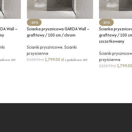
-23%
-23%
DA Wall –
Ścianka prysznicowa GARDA Wall –
Ścianka prysznic
rny
grafitowy / 100 cm / chrom
grafitowy / 100 cm
szczotkowany
nki
Ścianki prysznicowe
,
Ścianki
przyścienne
Ścianki prysznico
1,799.00
zł
przyścienne
2,338.70
zł
datkiem VAT
z podatkiem VAT
1,799.0
2,338.70
zł