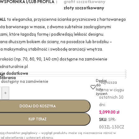
grafit szczotkowany
WSPORNIKA I/LUB PROFILA
złoty szczotkowany
ALL
to elegancka, przyścienna ścianka prysznicowa z hartowanego
kła barwionego w masie, z dwoma subtelnie zaokrąglonymi
ami, które łagodzą formę i podkreślają lekkość designu.
na dłuższym bokiem do ściany, na posadzce lub brodziku –
a maksymalną stabilność i swobodę aranżacji wnętrza.
erokości (np. 70, 80, 90, 140 cm) dostępne na zamówienie
dnaturalnie.pl
cje dodatkowe
0)
 pobrania
Dodaj
 dostępny na zamówienie
Najniższa
do
listy
cena w ciągu
+
życzeń
ostatnich 30
dni:
DODAJ DO KOSZYKA
2,099.00
zł
KUP TERAZ
SKU:
SPR-
003ZL-130CZ
ają charakter poglądowy – wygląd produktu może się nieznacznie różnić w
i od oświetlenia i ustawień ekranu.