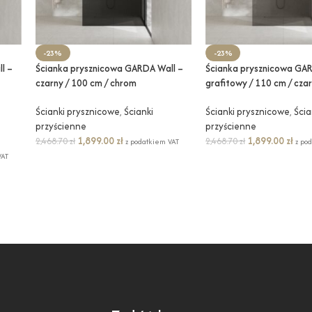
-23%
-23%
l –
Ścianka prysznicowa GARDA Wall –
Ścianka prysznicowa GAR
czarny / 100 cm / chrom
grafitowy / 110 cm / cza
Ścianki prysznicowe
,
Ścianki
Ścianki prysznicowe
,
Ścia
przyścienne
przyścienne
1,899.00
zł
1,899.00
zł
2,468.70
zł
2,468.70
zł
z podatkiem VAT
z po
VAT