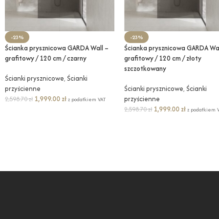
-23%
-23%
Ścianka prysznicowa GARDA Wall –
Ścianka prysznicowa GARDA Wal
grafitowy / 120 cm / czarny
grafitowy / 120 cm / złoty
szczotkowany
Ścianki prysznicowe
,
Ścianki
przyścienne
Ścianki prysznicowe
,
Ścianki
1,999.00
zł
przyścienne
2,598.70
zł
z podatkiem VAT
1,999.00
zł
2,598.70
zł
z podatkiem 