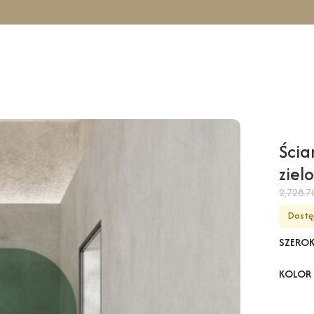
owa TAHO Wall – zielony / 130 cm / czarny
Ścia
ziel
2,728.
Dostę
SZERO
KOLOR