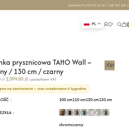
Infolinia
Pn-Pt 8:00-16:00 |
+48 731 123 2
PL
nka prysznicowa TAHO Wall –
ony / 130 cm / czarny
2,099.00
zł
70
zł
z podatkiem VAT
pne na zamówienie – czas oczekiwania 4 tygodnie
100 cm
110 cm
120 cm
130 cm
KOŚĆ
 SZKŁA
chrom
czarny