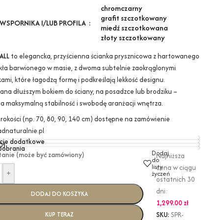
chrom
czarny
grafit szczotkowany
WSPORNIKA I/LUB PROFILA
miedź szczotkowana
złoty szczotkowany
ALL
to elegancka, przyścienna ścianka prysznicowa z hartowanego
kła barwionego w masie, z dwoma subtelnie zaokrąglonymi
ami, które łagodzą formę i podkreślają lekkość designu.
na dłuższym bokiem do ściany, na posadzce lub brodziku –
a maksymalną stabilność i swobodę aranżacji wnętrza.
erokości (np. 70, 80, 90, 140 cm) dostępne na zamówienie
dnaturalnie.pl
cje dodatkowe
0)
 pobrania
Dodaj
tanie (może być zamówiony)
Najniższa
do
listy
cena w ciągu
+
życzeń
ostatnich 30
dni:
DODAJ DO KOSZYKA
1,299.00
zł
SKU:
SPR-
KUP TERAZ