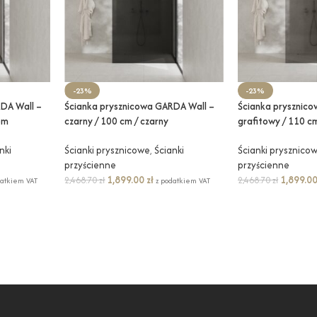
-23%
-23%
DA Wall –
Ścianka prysznicowa GARDA Wall –
Ścianka prysznic
om
czarny / 100 cm / czarny
grafitowy / 110 c
nki
Ścianki prysznicowe
,
Ścianki
Ścianki prysznico
przyścienne
przyścienne
1,899.00
zł
1,899.0
2,468.70
zł
2,468.70
zł
datkiem VAT
z podatkiem VAT