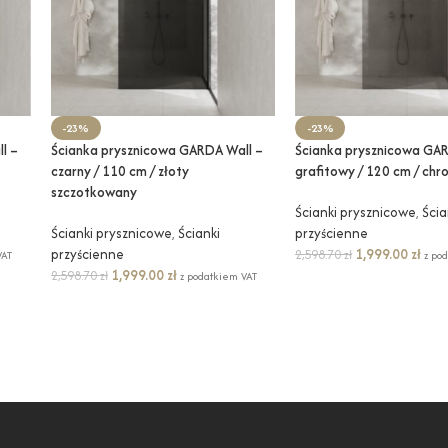
-23%
-23%
l –
Ścianka prysznicowa GARDA Wall –
Ścianka prysznicowa GAR
czarny / 110 cm / złoty
grafitowy / 120 cm / chr
szczotkowany
Ścianki prysznicowe
,
Ścia
Ścianki prysznicowe
,
Ścianki
przyścienne
przyścienne
1,999.00
zł
2,598.70
zł
VAT
z po
1,999.00
zł
2,598.70
zł
z podatkiem VAT