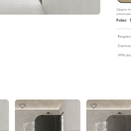
Zdjęcia m
zależnośc
Poleć:
Bezpiec
Darmowa
99% zło