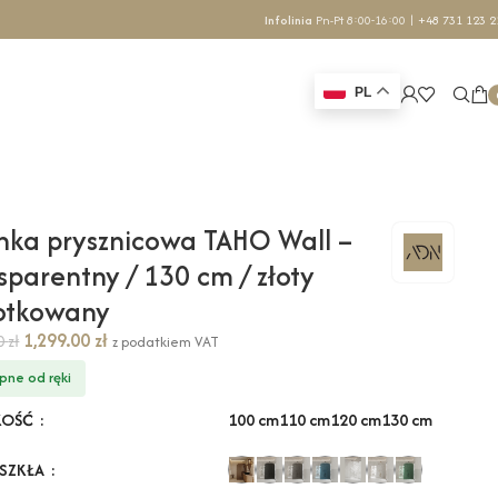
Infolinia
Pn-Pt 8:00-16:00 |
+48 731 123 2
PL
nka prysznicowa TAHO Wall –
sparentny / 130 cm / złoty
zotkowany
1,299.00
zł
70
zł
z podatkiem VAT
pne od ręki
100 cm
110 cm
120 cm
130 cm
KOŚĆ
 SZKŁA