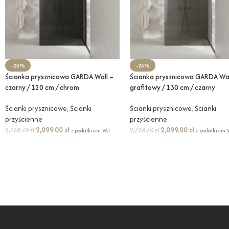
-23%
-23%
Ścianka prysznicowa GARDA Wall –
Ścianka prysznicowa GARDA Wal
czarny / 120 cm / chrom
grafitowy / 130 cm / czarny
Ścianki prysznicowe
,
Ścianki
Ścianki prysznicowe
,
Ścianki
przyścienne
przyścienne
2,099.00
zł
2,099.00
zł
2,728.70
zł
2,728.70
zł
z podatkiem VAT
z podatkiem 