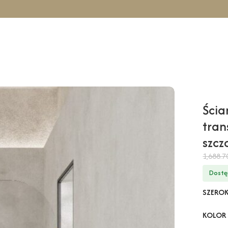
cowa TAHO Wall – transparentny / 130 cm / złoty szczotkowany
Ścia
tran
szc
1,688.
Dostę
SZERO
KOLOR