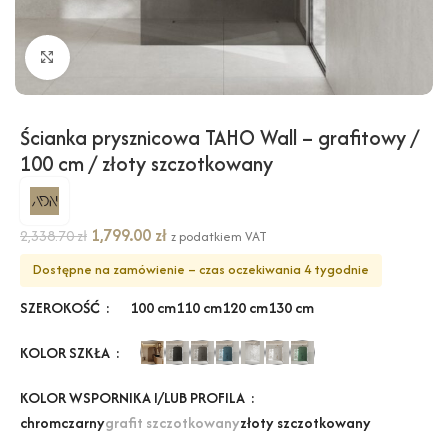
Kliknij, aby powiększyć
Ścianka prysznicowa TAHO Wall – grafitowy /
100 cm / złoty szczotkowany
1,799.00
zł
2,338.70
zł
z podatkiem VAT
Dostępne na zamówienie – czas oczekiwania 4 tygodnie
SZEROKOŚĆ
100 cm
110 cm
120 cm
130 cm
KOLOR SZKŁA
KOLOR WSPORNIKA I/LUB PROFILA
chrom
czarny
grafit szczotkowany
złoty szczotkowany