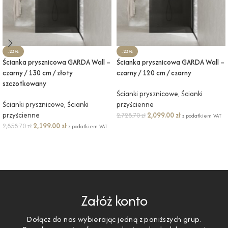
-23%
-23%
Ścianka prysznicowa GARDA Wall –
Ścianka prysznicowa GARDA Wall –
czarny / 130 cm / złoty
czarny / 120 cm / czarny
szczotkowany
Ścianki prysznicowe
,
Ścianki
Ścianki prysznicowe
,
Ścianki
przyścienne
przyścienne
2,099.00
zł
2,728.70
zł
z podatkiem VAT
2,199.00
zł
2,858.70
zł
z podatkiem VAT
DODAJ DO KOSZYKA
DODAJ DO KOSZYKA
Załóż konto
Dołącz do nas wybierając jedną z poniższych grup.