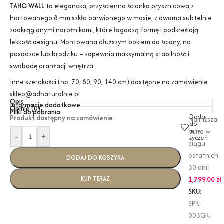
TAHO WALL
to elegancka, przyścienna ścianka prysznicowa z
hartowanego 8 mm szkła barwionego w masie, z dwoma subtelnie
zaokrąglonymi narożnikami, które łagodzą formę i podkreślają
lekkość designu. Montowana dłuższym bokiem do ściany, na
posadzce lub brodziku – zapewnia maksymalną stabilność i
swobodę aranżacji wnętrza.
Inne szerokości (np. 70, 80, 90, 140 cm) dostępne na zamówienie
sklep@adnaturalnie.pl
Opis
Informacje dodatkowe
Opinie (0)
Pliki do pobrania
Dodaj
Produkt dostępny na zamówienie
Najniższa
do
listy
cena w
-
+
życzeń
ciągu
ostatnich
DODAJ DO KOSZYKA
30 dni:
KUP TERAZ
1,799.00
zł
SKU:
SPR-
003GR-