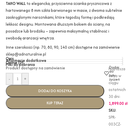
TAHO WALL
to elegancka, przyścienna ścianka prysznicowa z
hartowanego 8 mm szkła barwionego w masie, z dwoma subtelnie
zaokrąglonymi narożnikami, które łagodzą formę i podkreślają
lekkość designu. Montowana dłuższym bokiem do ściany, na
posadzce lub brodziku – zapewnia maksymalną stabilność i
swobodę aranżacji wnętrza.
Inne szerokości (np. 70, 80, 90, 140 cm) dostępne na zamówienie
sklep@adnaturalnie.pl
Opis
Informacje dodatkowe
Opinie (0)
Pliki do pobrania
Dodaj
Produkt dostępny na zamówienie
Najniższa
do
listy
cena w
-
+
życzeń
ciągu
ostatnich
DODAJ DO KOSZYKA
30 dni:
KUP TERAZ
1,899.00
zł
SKU:
SPR-
003CZ-