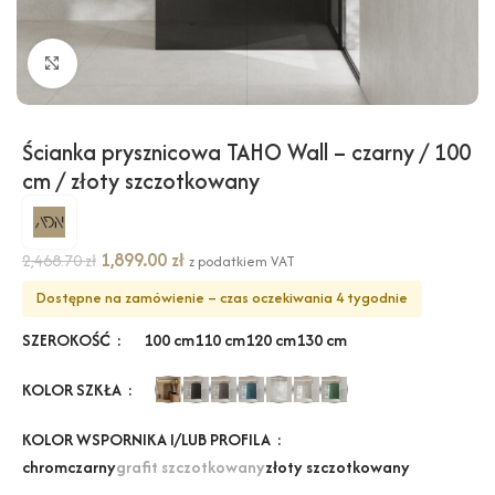
Kliknij, aby powiększyć
Ścianka prysznicowa TAHO Wall – czarny / 100
cm / złoty szczotkowany
1,899.00
zł
2,468.70
zł
z podatkiem VAT
Dostępne na zamówienie – czas oczekiwania 4 tygodnie
SZEROKOŚĆ
100 cm
110 cm
120 cm
130 cm
KOLOR SZKŁA
KOLOR WSPORNIKA I/LUB PROFILA
chrom
czarny
grafit szczotkowany
złoty szczotkowany