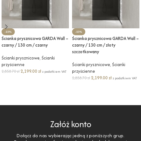
-23%
-23%
Ścianka prysznicowa GARDA Wall –
Ścianka prysznicowa GARDA Wall –
czarny / 130 cm / czarny
czarny / 130 cm / złoty
szczotkowany
Ścianki prysznicowe
,
Ścianki
przyścienne
Ścianki prysznicowe
,
Ścianki
2,199.00
zł
przyścienne
2,858.70
zł
z podatkiem VAT
2,199.00
zł
2,858.70
zł
z podatkiem VAT
DODAJ DO KOSZYKA
DODAJ DO KOSZYKA
Załóż konto
Dołącz do nas wybierając jedną z poniższych grup.