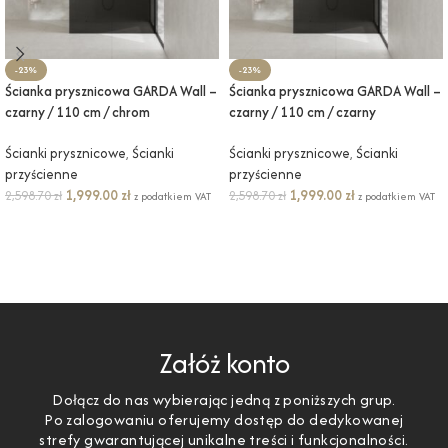
-23%
-23%
Ścianka prysznicowa GARDA Wall –
Ścianka prysznicowa GARDA Wall –
czarny / 110 cm / chrom
czarny / 110 cm / czarny
Ścianki prysznicowe
,
Ścianki
Ścianki prysznicowe
,
Ścianki
przyścienne
przyścienne
1,999.00
zł
1,999.00
zł
2,598.70
zł
2,598.70
zł
z podatkiem VAT
z podatkiem VAT
DODAJ DO KOSZYKA
DODAJ DO KOSZYKA
Załóż konto
Dołącz do nas wybierając jedną z poniższych grup.
Po zalogowaniu oferujemy dostęp do dedykowanej
strefy gwarantującej unikalne treści i funkcjonalności.