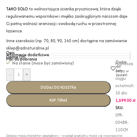
TAHO SOLO
to wolnostojąca ścianka prysznicowa, która dzięki
regulowanemu wspornikowi i miękko zaokrąglonym narożom daje
Ci pełną wolność aranżacji i swobodę ruchu w przestronnej
łazience.
Inne szerokości (np. 70, 80, 90, 140 cm) dostępne na zamówienie
sklep@adnaturalnie.pl
Opis
Informacje dodatkowe
Opinie (0)
Pliki do pobrania
Dodaj
Na stanie (może być zamówiony)
Najniższa
do
listy
cena w
-
+
życzeń
ciągu
ostatnich
DODAJ DO KOSZYKA
30 dni:
1,699.00
zł
KUP TERAZ
SKU:
SPR-
004BR-
110CH
Zdjęcia mają charakter poglądowy – wygląd produktu może się nieznacznie