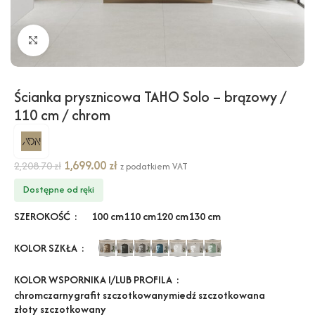
Kliknij, aby powiększyć
Ścianka prysznicowa TAHO Solo – brązowy /
110 cm / chrom
1,699.00
zł
2,208.70
zł
z podatkiem VAT
Dostępne od ręki
SZEROKOŚĆ
100 cm
110 cm
120 cm
130 cm
KOLOR SZKŁA
KOLOR WSPORNIKA I/LUB PROFILA
chrom
czarny
grafit szczotkowany
miedź szczotkowana
złoty szczotkowany