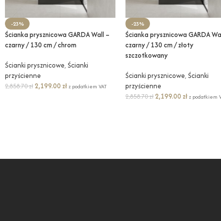
-23%
-23%
Ścianka prysznicowa GARDA Wall –
Ścianka prysznicowa GARDA Wal
czarny / 130 cm / chrom
czarny / 130 cm / złoty
szczotkowany
Ścianki prysznicowe
,
Ścianki
przyścienne
Ścianki prysznicowe
,
Ścianki
2,199.00
zł
przyścienne
2,858.70
zł
z podatkiem VAT
2,199.00
zł
2,858.70
zł
z podatkiem 