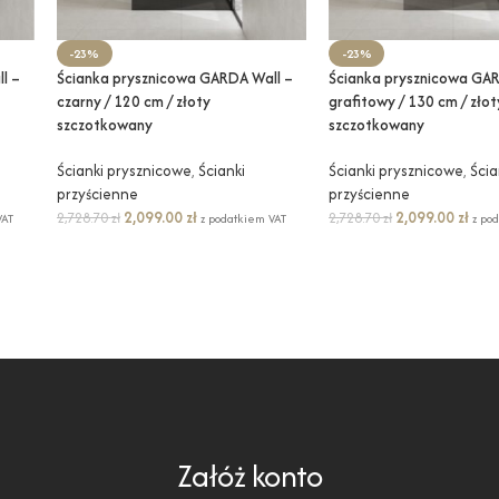
-23%
-23%
l –
Ścianka prysznicowa GARDA Wall –
Ścianka prysznicowa GAR
czarny / 120 cm / złoty
grafitowy / 130 cm / złot
szczotkowany
szczotkowany
Ścianki prysznicowe
,
Ścianki
Ścianki prysznicowe
,
Ścia
przyścienne
przyścienne
2,099.00
zł
2,099.00
zł
2,728.70
zł
2,728.70
zł
VAT
z podatkiem VAT
z po
Załóż konto