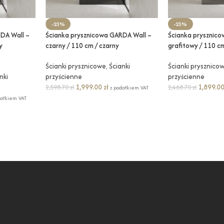
-23%
-23%
DA Wall –
Ścianka prysznicowa GARDA Wall –
Ścianka prysznic
y
czarny / 110 cm / czarny
grafitowy / 110 c
Ścianki prysznicowe
,
Ścianki
Ścianki prysznico
nki
przyścienne
przyścienne
1,999.00
zł
1,899.0
2,598.70
zł
2,468.70
zł
z podatkiem VAT
datkiem VAT