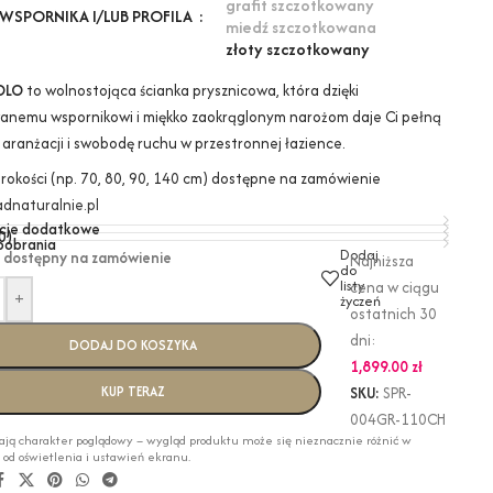
grafit szczotkowany
WSPORNIKA I/LUB PROFILA
miedź szczotkowana
złoty szczotkowany
OLO
to wolnostojąca ścianka prysznicowa, która dzięki
anemu wspornikowi i miękko zaokrąglonym narożom daje Ci pełną
 aranżacji i swobodę ruchu w przestronnej łazience.
erokości (np. 70, 80, 90, 140 cm) dostępne na zamówienie
dnaturalnie.pl
cje dodatkowe
0)
 pobrania
Dodaj
 dostępny na zamówienie
Najniższa
do
listy
cena w ciągu
+
życzeń
ostatnich 30
dni:
DODAJ DO KOSZYKA
1,899.00
zł
KUP TERAZ
SKU:
SPR-
004GR-110CH
ają charakter poglądowy – wygląd produktu może się nieznacznie różnić w
i od oświetlenia i ustawień ekranu.