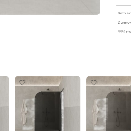
Bezpiec
Darmowa
99% zło