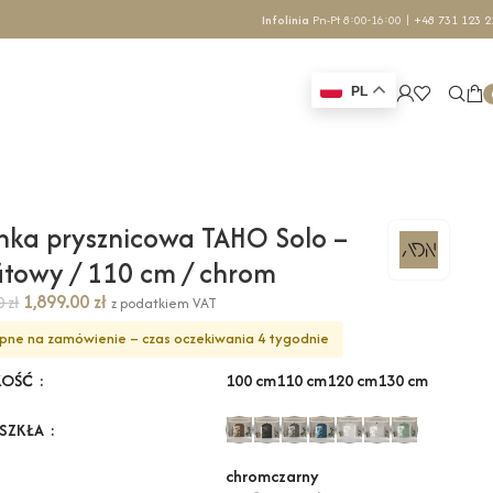
Infolinia
Pn-Pt 8:00-16:00 |
+48 731 123 2
PL
nka prysznicowa TAHO Solo –
itowy / 110 cm / chrom
1,899.00
zł
70
zł
z podatkiem VAT
pne na zamówienie – czas oczekiwania 4 tygodnie
100 cm
110 cm
120 cm
130 cm
KOŚĆ
 SZKŁA
chrom
czarny