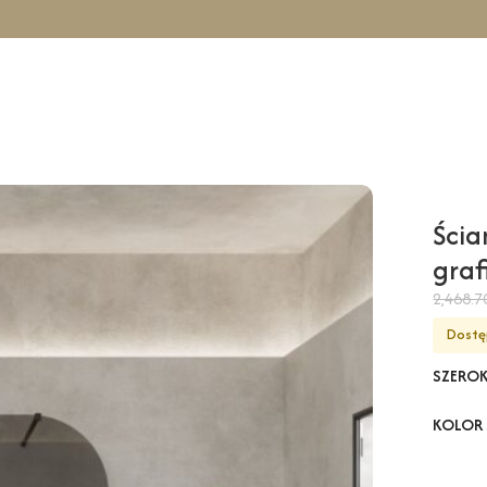
icowa TAHO Solo – grafitowy / 110 cm / chrom
Ścia
graf
2,468.
Dostę
SZERO
KOLOR