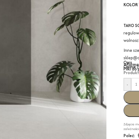
KOLOR 
TAHO S
regulow
wolność
Inne sz
sklep@a
Opis
Informa
Opinie (
Pliki do
Produkt
-
Zdjęcia m
zależnośc
Poleć: