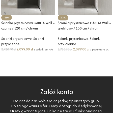
-23%
-23%
Ścianka prysznicowa GARDA Wall –
Ścianka prysznicowa GARDA Wall –
czarny / 120 cm / chrom
grafitowy / 130 cm / chrom
Ścianki prysznicowe
,
Ścianki
Ścianki prysznicowe
,
Ścianki
przyścienne
przyścienne
2,099.00
zł
2,099.00
zł
2,728.70
zł
2,728.70
zł
z podatkiem VAT
z podatkiem VAT
DODAJ DO KOSZYKA
DODAJ DO KOSZYKA
Załóż konto
Dołącz do nas wybierając jedną z poniższych grup.
Po zalogowaniu oferujemy dostęp do dedykowanej
strefy gwarantującej unikalne treści i funkcjonalności.