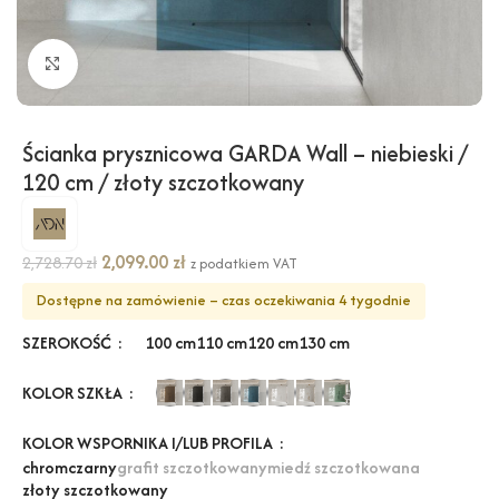
Kliknij, aby powiększyć
Ścianka prysznicowa GARDA Wall – niebieski /
120 cm / złoty szczotkowany
2,099.00
zł
2,728.70
zł
z podatkiem VAT
Dostępne na zamówienie – czas oczekiwania 4 tygodnie
SZEROKOŚĆ
100 cm
110 cm
120 cm
130 cm
KOLOR SZKŁA
KOLOR WSPORNIKA I/LUB PROFILA
chrom
czarny
grafit szczotkowany
miedź szczotkowana
złoty szczotkowany