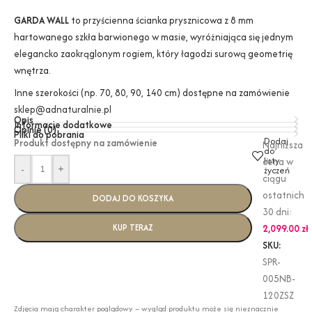
GARDA WALL
to przyścienna ścianka prysznicowa z 8 mm
hartowanego szkła barwionego w masie, wyróżniająca się jednym
elegancko zaokrąglonym rogiem, który łagodzi surową geometrię
wnętrza.
Inne szerokości (np. 70, 80, 90, 140 cm) dostępne na zamówienie
sklep@adnaturalnie.pl
Opis
Informacje dodatkowe
Opinie (0)
Pliki do pobrania
Dodaj
Produkt dostępny na zamówienie
Najniższa
do
listy
cena w
-
+
życzeń
ciągu
ostatnich
DODAJ DO KOSZYKA
30 dni:
KUP TERAZ
2,099.00
zł
SKU:
SPR-
005NB-
120ZSZ
Zdjęcia mają charakter poglądowy – wygląd produktu może się nieznacznie