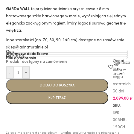
GARDA WALL
to przyścienna ścianka prysznicowa z 8 mm
hartowanego szkła barwionego w masie, wyróżniająca się jednym
elegancko zaokrąglonym rogiem, który łagodzi surową geometrię
wnętrza.
Inne szerokości (np. 70, 80, 90, 140 cm) dostępne na zamówienie
sklep@adnaturalnie.pl
Opis
Informacje dodatkowe
Opinie (0)
Pliki do pobrania
Dodaj
Produkt dostępny na zamówienie
Najniższa
do
listy
cena w
-
+
życzeń
ciągu
ostatnich
DODAJ DO KOSZYKA
30 dni:
KUP TERAZ
2,099.00
zł
SKU:
SPR-
005NB-
120CH
Zdjęcia mają charakter poglądowy – wygląd produktu może się nieznacznie