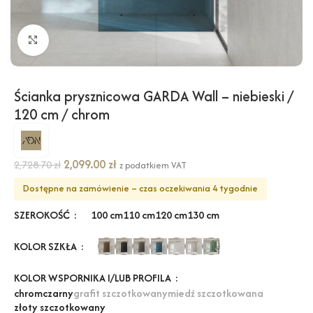
Kliknij, aby powiększyć
Ścianka prysznicowa GARDA Wall – niebieski /
120 cm / chrom
2,099.00
zł
2,728.70
zł
z podatkiem VAT
Dostępne na zamówienie – czas oczekiwania 4 tygodnie
SZEROKOŚĆ
100 cm
110 cm
120 cm
130 cm
KOLOR SZKŁA
KOLOR WSPORNIKA I/LUB PROFILA
chrom
czarny
grafit szczotkowany
miedź szczotkowana
złoty szczotkowany