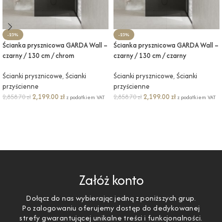
-23%
-23%
Ścianka prysznicowa GARDA Wall –
Ścianka prysznicowa GARDA Wall –
czarny / 130 cm / chrom
czarny / 130 cm / czarny
Ścianki prysznicowe
,
Ścianki
Ścianki prysznicowe
,
Ścianki
przyścienne
przyścienne
2,199.00
zł
2,199.00
zł
2,858.70
zł
2,858.70
zł
z podatkiem VAT
z podatkiem VAT
DODAJ DO KOSZYKA
DODAJ DO KOSZYKA
Załóż konto
Dołącz do nas wybierając jedną z poniższych grup.
Po zalogowaniu oferujemy dostęp do dedykowanej
strefy gwarantującej unikalne treści i funkcjonalności.