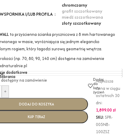
chrom
czarny
grafit szczotkowany
WSPORNIKA I/LUB PROFILA
miedź szczotkowana
złoty szczotkowany
WALL
to przyścienna ścianka prysznicowa z 8 mm hartowanego
arwionego w masie, wyróżniająca się jednym elegancko
lonym rogiem, który łagodzi surową geometrię wnętrza.
erokości (np. 70, 80, 90, 140 cm) dostępne na zamówienie
dnaturalnie.pl
cje dodatkowe
0)
 pobrania
Dodaj
 dostępny na zamówienie
Najniższa
do
listy
cena w ciągu
+
życzeń
ostatnich 30
dni:
DODAJ DO KOSZYKA
1,899.00
zł
KUP TERAZ
SKU:
SPR-
005NB-
100ZSZ