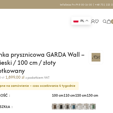
Infolinia
Pn-Pt 8:00-16:00 |
+48 731 123 2
PL
nka prysznicowa GARDA Wall –
ieski / 100 cm / złoty
zotkowany
1,899.00
zł
70
zł
z podatkiem VAT
pne na zamówienie – czas oczekiwania 4 tygodnie
100 cm
110 cm
120 cm
130 cm
KOŚĆ
 SZKŁA