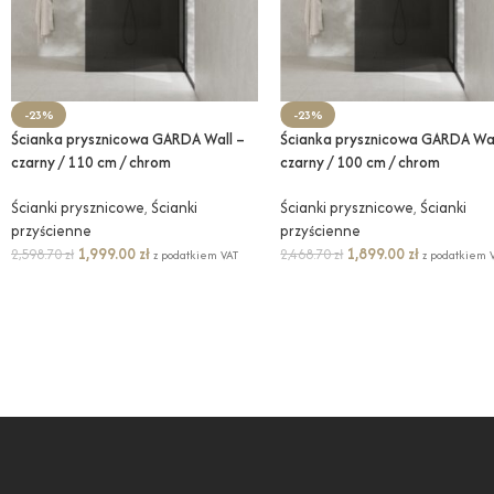
-23%
-23%
Ścianka prysznicowa GARDA Wall –
Ścianka prysznicowa GARDA Wal
czarny / 110 cm / chrom
czarny / 100 cm / chrom
Ścianki prysznicowe
,
Ścianki
Ścianki prysznicowe
,
Ścianki
przyścienne
przyścienne
1,999.00
zł
1,899.00
zł
2,598.70
zł
2,468.70
zł
z podatkiem VAT
z podatkiem 