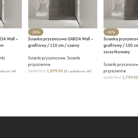
-23%
-23%
DA Wall –
Ścianka prysznicowa GARDA Wall –
Ścianka prysznic
om
grafitowy / 110 cm / czarny
grafitowy / 100 cm
szczotkowany
nki
Ścianki prysznicowe
,
Ścianki
przyścienne
Ścianki prysznico
1,899.00
zł
przyścienne
2,468.70
zł
datkiem VAT
z podatkiem VAT
1,799.0
2,338.70
zł