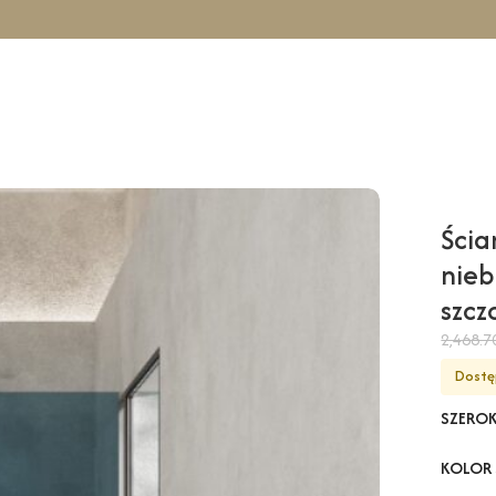
owa GARDA Wall – niebieski / 100 cm / złoty szczotkowany
Ścia
nieb
szc
2,468.
Dostę
SZERO
KOLOR