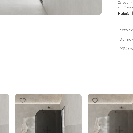
Zdjęcia m
zależnośc
Poleć:
Bezpiec
Darmowa
99% zło