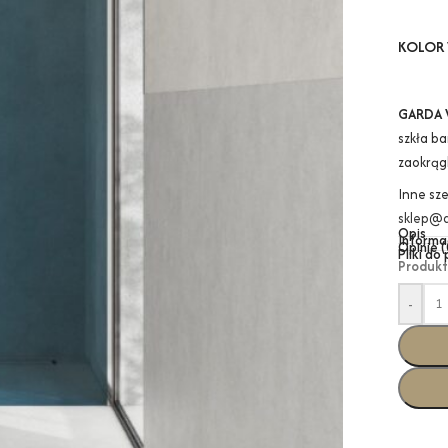
KOLOR 
GARDA 
szkła b
zaokrąg
Inne sz
sklep@a
Opis
Informa
Opinie (
Pliki do
Produkt
-