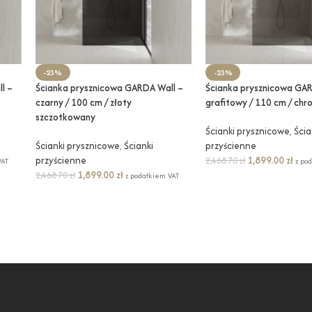
-23%
-23%
l –
Ścianka prysznicowa GARDA Wall –
Ścianka prysznicowa GAR
czarny / 100 cm / złoty
grafitowy / 110 cm / chr
szczotkowany
Ścianki prysznicowe
,
Ścia
Ścianki prysznicowe
,
Ścianki
przyścienne
przyścienne
1,899.00
zł
2,468.70
zł
VAT
z po
1,899.00
zł
2,468.70
zł
z podatkiem VAT