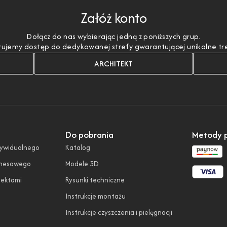
Załóż konto
Dołącz do nas wybierając jedną z poniższych grup.
ujemy dostęp do dedykowanej strefy gwarantującej unikalne treśc
ARCHITEKT
Do pobrania
Metody p
dywidualnego
Katalog
znesowego
Modele 3D
tektami
Rysunki techniczne
Instrukcje montażu
Instrukcje czyszczenia i pielęgnacji