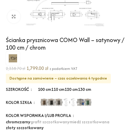
Kliknij, aby powiększyć
Ścianka prysznicowa COMO Wall – satynowy /
100 cm / chrom
1,799.00
zł
2,338.70
zł
z podatkiem VAT
Dostępne na zamówienie – czas oczekiwania 4 tygodnie
SZEROKOŚĆ
100 cm
110 cm
120 cm
130 cm
KOLOR SZKŁA
KOLOR WSPORNIKA I/LUB PROFILA
chrom
czarny
grafit szczotkowany
miedź szczotkowana
złoty szczotkowany