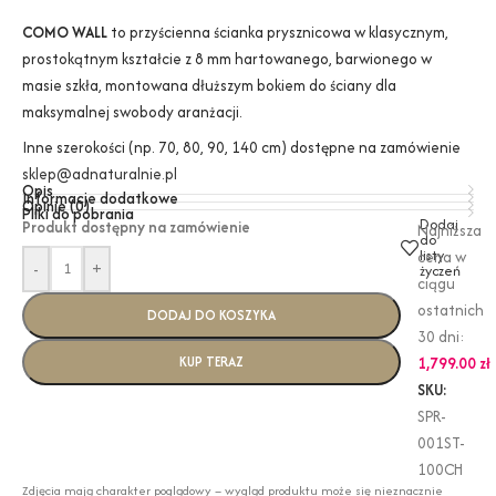
COMO WALL
to przyścienna ścianka prysznicowa w klasycznym,
prostokątnym kształcie z 8 mm hartowanego, barwionego w
masie szkła, montowana dłuższym bokiem do ściany dla
maksymalnej swobody aranżacji.
Inne szerokości (np. 70, 80, 90, 140 cm) dostępne na zamówienie
sklep@adnaturalnie.pl
Opis
Informacje dodatkowe
Opinie (0)
Pliki do pobrania
Dodaj
Produkt dostępny na zamówienie
Najniższa
do
listy
cena w
-
+
życzeń
ciągu
ostatnich
DODAJ DO KOSZYKA
30 dni:
KUP TERAZ
1,799.00
zł
SKU:
SPR-
001ST-
100CH
Zdjęcia mają charakter poglądowy – wygląd produktu może się nieznacznie