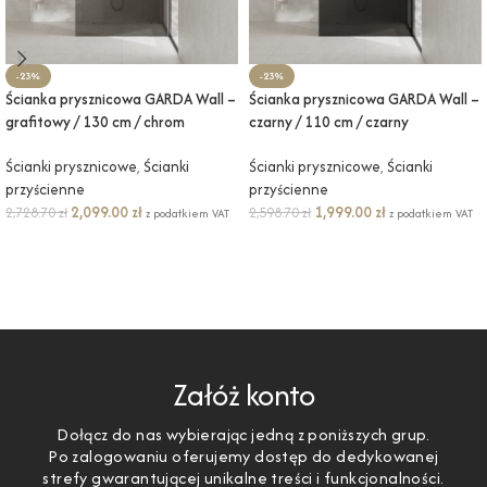
-23%
-23%
Ścianka prysznicowa GARDA Wall –
Ścianka prysznicowa GARDA Wall –
grafitowy / 130 cm / chrom
czarny / 110 cm / czarny
Ścianki prysznicowe
,
Ścianki
Ścianki prysznicowe
,
Ścianki
przyścienne
przyścienne
2,099.00
zł
1,999.00
zł
2,728.70
zł
2,598.70
zł
z podatkiem VAT
z podatkiem VAT
DODAJ DO KOSZYKA
DODAJ DO KOSZYKA
Załóż konto
Dołącz do nas wybierając jedną z poniższych grup.
Po zalogowaniu oferujemy dostęp do dedykowanej
strefy gwarantującej unikalne treści i funkcjonalności.