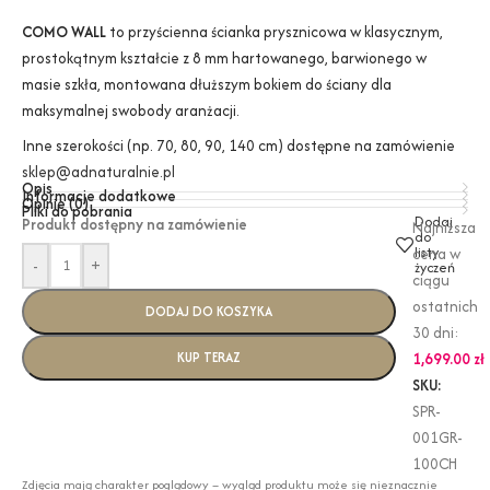
COMO WALL
to przyścienna ścianka prysznicowa w klasycznym,
prostokątnym kształcie z 8 mm hartowanego, barwionego w
masie szkła, montowana dłuższym bokiem do ściany dla
maksymalnej swobody aranżacji.
Inne szerokości (np. 70, 80, 90, 140 cm) dostępne na zamówienie
sklep@adnaturalnie.pl
Opis
Informacje dodatkowe
Opinie (0)
Pliki do pobrania
Dodaj
Produkt dostępny na zamówienie
Najniższa
do
listy
cena w
-
+
życzeń
ciągu
ostatnich
DODAJ DO KOSZYKA
30 dni:
KUP TERAZ
1,699.00
zł
SKU:
SPR-
001GR-
100CH
Zdjęcia mają charakter poglądowy – wygląd produktu może się nieznacznie