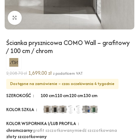
Kliknij, aby powiększyć
Ścianka prysznicowa COMO Wall – grafitowy
/ 100 cm / chrom
1,699.00
zł
2,208.70
zł
z podatkiem VAT
Dostępne na zamówienie – czas oczekiwania 4 tygodnie
SZEROKOŚĆ
100 cm
110 cm
120 cm
130 cm
KOLOR SZKŁA
KOLOR WSPORNIKA I/LUB PROFILA
chrom
czarny
grafit szczotkowany
miedź szczotkowana
złoty szczotkowany