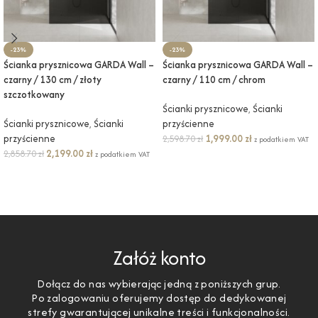
-23%
-23%
Ścianka prysznicowa GARDA Wall –
Ścianka prysznicowa GARDA Wall –
czarny / 130 cm / złoty
czarny / 110 cm / chrom
szczotkowany
Ścianki prysznicowe
,
Ścianki
Ścianki prysznicowe
,
Ścianki
przyścienne
przyścienne
1,999.00
zł
2,598.70
zł
z podatkiem VAT
2,199.00
zł
2,858.70
zł
z podatkiem VAT
DODAJ DO KOSZYKA
DODAJ DO KOSZYKA
Załóż konto
Dołącz do nas wybierając jedną z poniższych grup.
Po zalogowaniu oferujemy dostęp do dedykowanej
strefy gwarantującej unikalne treści i funkcjonalności.