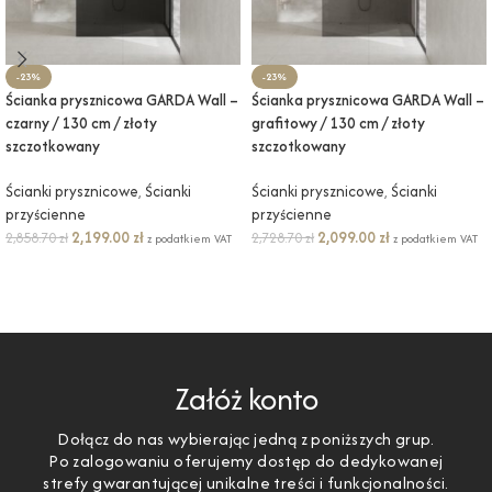
-23%
-23%
Ścianka prysznicowa GARDA Wall –
Ścianka prysznicowa GARDA Wall –
czarny / 130 cm / złoty
grafitowy / 130 cm / złoty
szczotkowany
szczotkowany
Ścianki prysznicowe
,
Ścianki
Ścianki prysznicowe
,
Ścianki
przyścienne
przyścienne
2,199.00
zł
2,099.00
zł
2,858.70
zł
2,728.70
zł
z podatkiem VAT
z podatkiem VAT
DODAJ DO KOSZYKA
DODAJ DO KOSZYKA
Załóż konto
Dołącz do nas wybierając jedną z poniższych grup.
Po zalogowaniu oferujemy dostęp do dedykowanej
strefy gwarantującej unikalne treści i funkcjonalności.