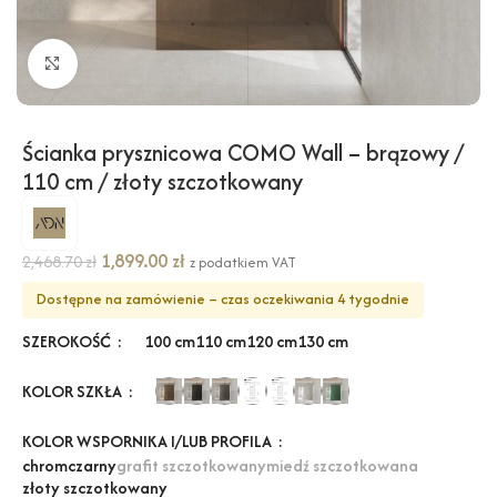
Kliknij, aby powiększyć
Ścianka prysznicowa COMO Wall – brązowy /
110 cm / złoty szczotkowany
1,899.00
zł
2,468.70
zł
z podatkiem VAT
Dostępne na zamówienie – czas oczekiwania 4 tygodnie
SZEROKOŚĆ
100 cm
110 cm
120 cm
130 cm
KOLOR SZKŁA
KOLOR WSPORNIKA I/LUB PROFILA
chrom
czarny
grafit szczotkowany
miedź szczotkowana
złoty szczotkowany