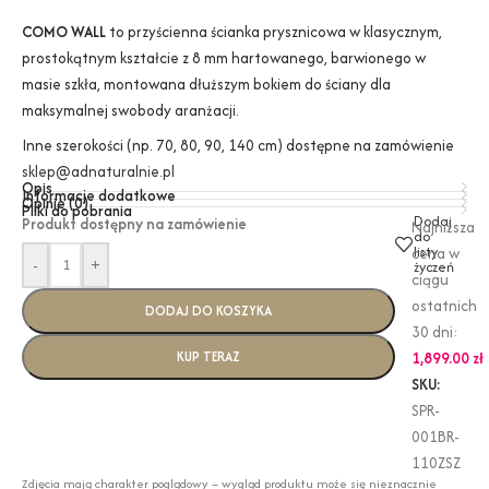
COMO WALL
to przyścienna ścianka prysznicowa w klasycznym,
prostokątnym kształcie z 8 mm hartowanego, barwionego w
masie szkła, montowana dłuższym bokiem do ściany dla
maksymalnej swobody aranżacji.
Inne szerokości (np. 70, 80, 90, 140 cm) dostępne na zamówienie
sklep@adnaturalnie.pl
Opis
Informacje dodatkowe
Opinie (0)
Pliki do pobrania
Dodaj
Produkt dostępny na zamówienie
Najniższa
do
listy
cena w
-
+
życzeń
ciągu
ostatnich
DODAJ DO KOSZYKA
30 dni:
KUP TERAZ
1,899.00
zł
SKU:
SPR-
001BR-
110ZSZ
Zdjęcia mają charakter poglądowy – wygląd produktu może się nieznacznie