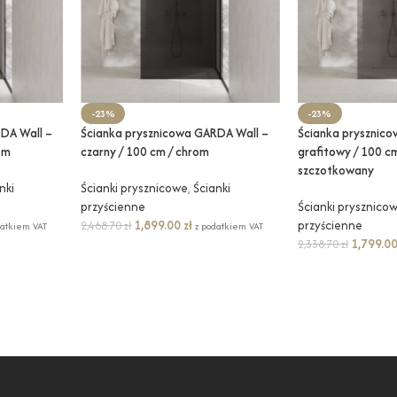
-23%
-23%
DA Wall –
Ścianka prysznicowa GARDA Wall –
Ścianka prysznic
om
czarny / 100 cm / chrom
grafitowy / 100 cm
szczotkowany
nki
Ścianki prysznicowe
,
Ścianki
przyścienne
Ścianki prysznico
1,899.00
zł
przyścienne
2,468.70
zł
datkiem VAT
z podatkiem VAT
1,799.0
2,338.70
zł