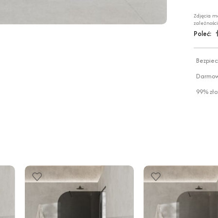
Zdjęcia m
zależnośc
Poleć:
Bezpiec
Darmowa
99% zło