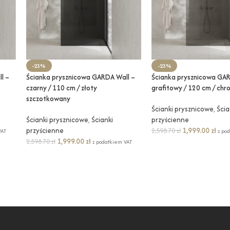
-23%
-23%
l –
Ścianka prysznicowa GARDA Wall –
Ścianka prysznicowa GAR
czarny / 110 cm / złoty
grafitowy / 120 cm / chr
szczotkowany
Ścianki prysznicowe
,
Ścia
Ścianki prysznicowe
,
Ścianki
przyścienne
przyścienne
1,999.00
zł
2,598.70
zł
VAT
z po
1,999.00
zł
2,598.70
zł
z podatkiem VAT