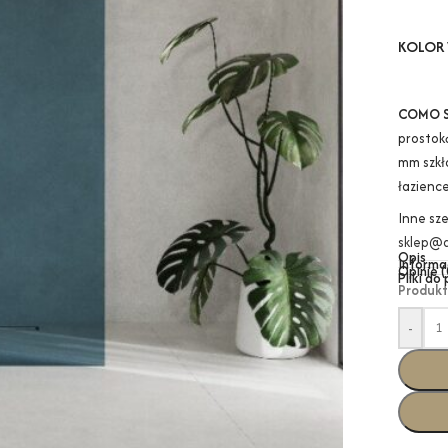
KOLOR 
COMO 
prostok
mm szkł
łazience
Inne sz
sklep@a
Opis
Informa
Opinie (
Pliki do
Produkt
-