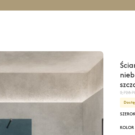
icowa COMO Solo – niebieski / 130 cm / złoty szczotkowany
Ścia
nieb
szc
2,728.
Dostę
SZERO
KOLOR