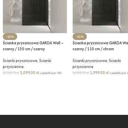
-23%
-23%
Ścianka prysznicowa GARDA Wall –
Ścianka prysznicowa GARDA Wal
czarny / 120 cm / czarny
czarny / 110 cm / chrom
Ścianki prysznicowe
,
Ścianki
Ścianki prysznicowe
,
Ścianki
przyścienne
przyścienne
2,099.00
zł
1,999.00
zł
2,728.70
zł
2,598.70
zł
z podatkiem VAT
z podatkiem 