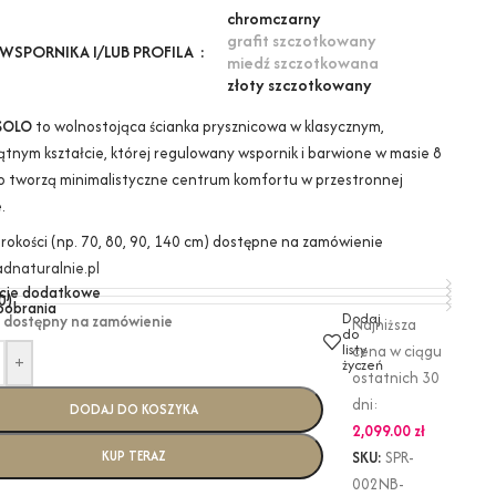
chrom
czarny
grafit szczotkowany
WSPORNIKA I/LUB PROFILA
miedź szczotkowana
złoty szczotkowany
SOLO
to wolnostojąca ścianka prysznicowa w klasycznym,
ątnym kształcie, której regulowany wspornik i barwione w masie 8
o tworzą minimalistyczne centrum komfortu w przestronnej
.
erokości (np. 70, 80, 90, 140 cm) dostępne na zamówienie
dnaturalnie.pl
cje dodatkowe
0)
 pobrania
Dodaj
 dostępny na zamówienie
Najniższa
do
listy
cena w ciągu
+
życzeń
ostatnich 30
dni:
DODAJ DO KOSZYKA
2,099.00
zł
KUP TERAZ
SKU:
SPR-
002NB-