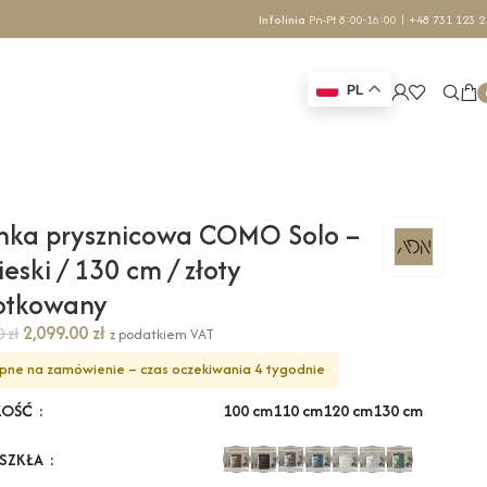
Infolinia
Pn-Pt 8:00-16:00 |
+48 731 123 2
PL
nka prysznicowa COMO Solo –
ieski / 130 cm / złoty
zotkowany
2,099.00
zł
70
zł
z podatkiem VAT
pne na zamówienie – czas oczekiwania 4 tygodnie
100 cm
110 cm
120 cm
130 cm
KOŚĆ
 SZKŁA