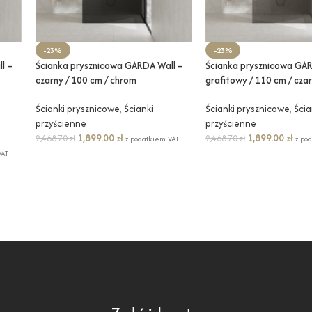
-23%
-23%
l –
Ścianka prysznicowa GARDA Wall –
Ścianka prysznicowa GAR
czarny / 100 cm / chrom
grafitowy / 110 cm / cza
Ścianki prysznicowe
,
Ścianki
Ścianki prysznicowe
,
Ścia
przyścienne
przyścienne
1,899.00
zł
1,899.00
zł
2,468.70
zł
2,468.70
zł
z podatkiem VAT
z po
VAT