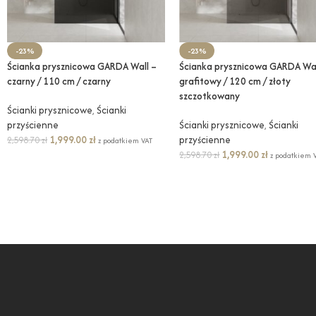
-23%
-23%
Ścianka prysznicowa GARDA Wall –
Ścianka prysznicowa GARDA Wal
czarny / 110 cm / czarny
grafitowy / 120 cm / złoty
szczotkowany
Ścianki prysznicowe
,
Ścianki
przyścienne
Ścianki prysznicowe
,
Ścianki
1,999.00
zł
przyścienne
2,598.70
zł
z podatkiem VAT
1,999.00
zł
2,598.70
zł
z podatkiem 