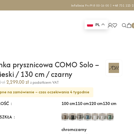
Infolinia
Pn-Pt 8:00-16:00 |
+48 731 123 2
PL
nka prysznicowa COMO Solo –
ieski / 130 cm / czarny
2,299.00
zł
70
zł
z podatkiem VAT
pne na zamówienie – czas oczekiwania 4 tygodnie
100 cm
110 cm
120 cm
130 cm
KOŚĆ
 SZKŁA
chrom
czarny