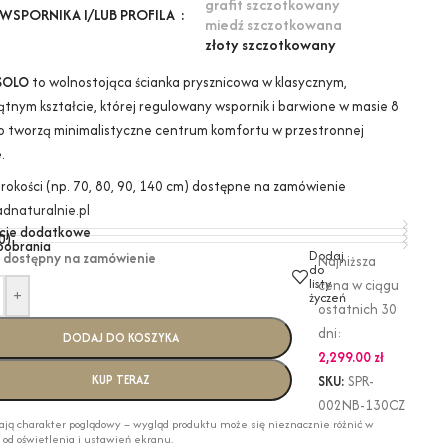
grafit szczotkowany
WSPORNIKA I/LUB PROFILA
miedź szczotkowana
złoty szczotkowany
SOLO
to wolnostojąca ścianka prysznicowa w klasycznym,
ątnym kształcie, której regulowany wspornik i barwione w masie 8
o tworzą minimalistyczne centrum komfortu w przestronnej
.
erokości (np. 70, 80, 90, 140 cm) dostępne na zamówienie
dnaturalnie.pl
cje dodatkowe
0)
 pobrania
Dodaj
 dostępny na zamówienie
Najniższa
do
listy
cena w ciągu
+
życzeń
ostatnich 30
dni:
DODAJ DO KOSZYKA
2,299.00
zł
KUP TERAZ
SKU:
SPR-
002NB-130CZ
ają charakter poglądowy – wygląd produktu może się nieznacznie różnić w
i od oświetlenia i ustawień ekranu.