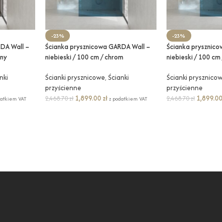
-23%
-23%
DA Wall –
Ścianka prysznicowa GARDA Wall –
Ścianka prysznic
rny
niebieski / 100 cm / chrom
niebieski / 100 cm
nki
Ścianki prysznicowe
,
Ścianki
Ścianki prysznico
przyścienne
przyścienne
1,899.00
zł
1,899.0
2,468.70
zł
2,468.70
zł
datkiem VAT
z podatkiem VAT