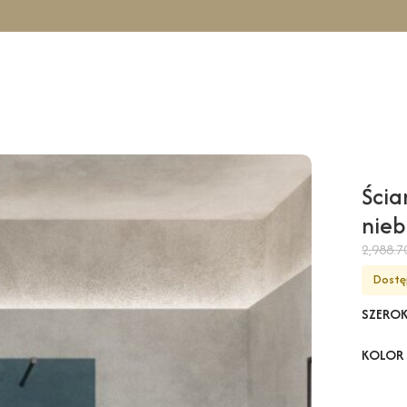
icowa COMO Solo – niebieski / 130 cm / czarny
Ścia
nieb
2,988.
Dostę
SZERO
KOLOR