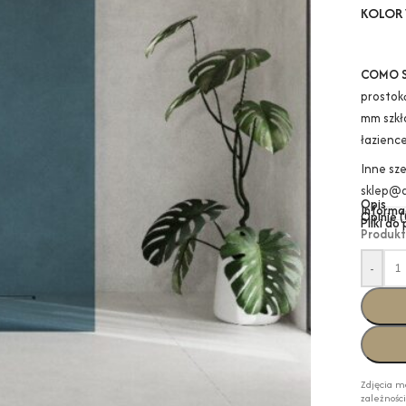
KOLOR 
COMO 
prostok
mm szkł
łazience
Inne sz
sklep@a
Opis
Informa
Opinie (
Pliki do
Produkt
-
Zdjęcia m
zależnośc