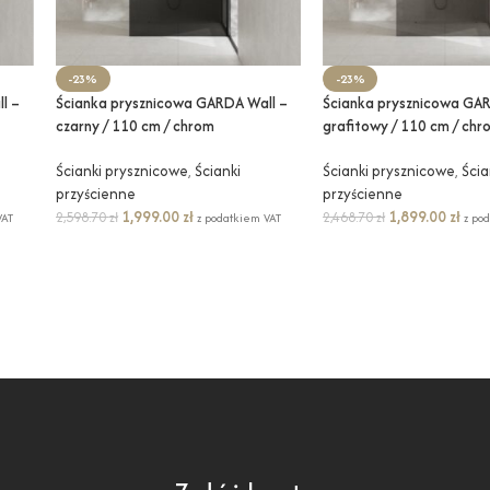
-23%
-23%
l –
Ścianka prysznicowa GARDA Wall –
Ścianka prysznicowa GAR
czarny / 110 cm / chrom
grafitowy / 110 cm / chr
Ścianki prysznicowe
,
Ścianki
Ścianki prysznicowe
,
Ścia
przyścienne
przyścienne
1,999.00
zł
1,899.00
zł
2,598.70
zł
2,468.70
zł
VAT
z podatkiem VAT
z po