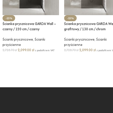
-23%
-23%
Ścianka prysznicowa GARDA Wall –
Ścianka prysznicowa GARDA Wal
czarny / 120 cm / czarny
grafitowy / 130 cm / chrom
Ścianki prysznicowe
,
Ścianki
Ścianki prysznicowe
,
Ścianki
przyścienne
przyścienne
2,099.00
zł
2,099.00
zł
2,728.70
zł
2,728.70
zł
z podatkiem VAT
z podatkiem 