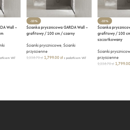
-23%
-23%
DA Wall –
Ścianka prysznicowa GARDA Wall –
Ścianka prysznic
om
grafitowy / 100 cm / czarny
grafitowy / 100 cm
szczotkowany
nki
Ścianki prysznicowe
,
Ścianki
przyścienne
Ścianki prysznico
1,799.00
zł
przyścienne
2,338.70
zł
datkiem VAT
z podatkiem VAT
1,799.0
2,338.70
zł