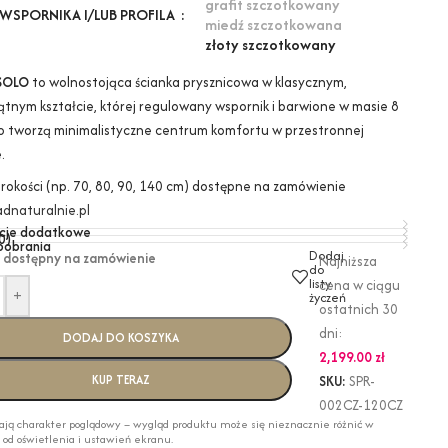
grafit szczotkowany
WSPORNIKA I/LUB PROFILA
miedź szczotkowana
złoty szczotkowany
SOLO
to wolnostojąca ścianka prysznicowa w klasycznym,
ątnym kształcie, której regulowany wspornik i barwione w masie 8
o tworzą minimalistyczne centrum komfortu w przestronnej
.
erokości (np. 70, 80, 90, 140 cm) dostępne na zamówienie
dnaturalnie.pl
cje dodatkowe
0)
 pobrania
Dodaj
 dostępny na zamówienie
Najniższa
do
listy
cena w ciągu
+
życzeń
ostatnich 30
dni:
DODAJ DO KOSZYKA
2,199.00
zł
KUP TERAZ
SKU:
SPR-
002CZ-120CZ
ają charakter poglądowy – wygląd produktu może się nieznacznie różnić w
i od oświetlenia i ustawień ekranu.