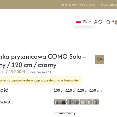
Infolinia
Pn-Pt 8:00-16:00 |
+48 731 123 2
PL
nka prysznicowa COMO Solo –
ny / 120 cm / czarny
2,199.00
zł
70
zł
z podatkiem VAT
pne na zamówienie – czas oczekiwania 4 tygodnie
100 cm
110 cm
120 cm
130 cm
KOŚĆ
 SZKŁA
chrom
czarny