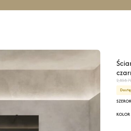
icowa COMO Solo – czarny / 120 cm / czarny
Ścia
czar
2,858.
Dostę
SZERO
KOLOR