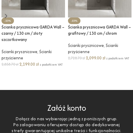
-23%
-23%
Ścianka prysznicowa GARDA Wall –
Ścianka prysznicowa GARDA Wall –
czarny / 130 cm / złoty
grafitowy / 130 cm / chrom
szczotkowany
Ścianki prysznicowe
,
Ścianki
Ścianki prysznicowe
,
Ścianki
przyścienne
przyścienne
2,099.00
zł
2,728.70
zł
z podatkiem VAT
2,199.00
zł
2,858.70
zł
z podatkiem VAT
DODAJ DO KOSZYKA
DODAJ DO KOSZYKA
Załóż konto
Dołącz do nas wybierając jedną z poniższych grup.
Po zalogowaniu oferujemy dostęp do dedykowanej
strefy gwarantującej unikalne treści i funkcjonalności.