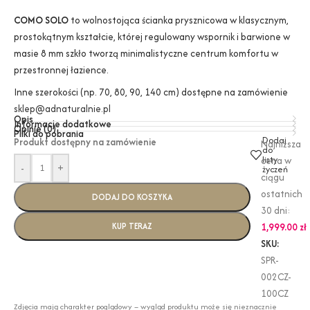
COMO SOLO
to wolnostojąca ścianka prysznicowa w klasycznym,
prostokątnym kształcie, której regulowany wspornik i barwione w
masie 8 mm szkło tworzą minimalistyczne centrum komfortu w
przestronnej łazience.
Inne szerokości (np. 70, 80, 90, 140 cm) dostępne na zamówienie
sklep@adnaturalnie.pl
Opis
Informacje dodatkowe
Opinie (0)
Pliki do pobrania
Dodaj
Produkt dostępny na zamówienie
Najniższa
do
listy
cena w
-
+
życzeń
ciągu
ostatnich
DODAJ DO KOSZYKA
30 dni:
KUP TERAZ
1,999.00
zł
SKU:
SPR-
002CZ-
100CZ
Zdjęcia mają charakter poglądowy – wygląd produktu może się nieznacznie