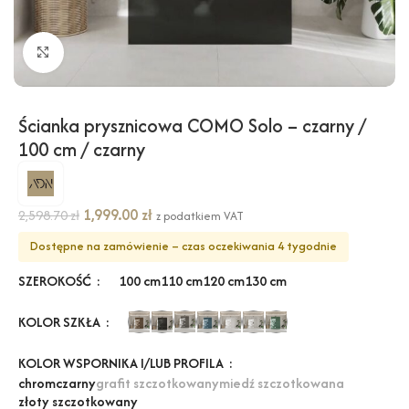
Kliknij, aby powiększyć
Ścianka prysznicowa COMO Solo – czarny /
100 cm / czarny
1,999.00
zł
2,598.70
zł
z podatkiem VAT
Dostępne na zamówienie – czas oczekiwania 4 tygodnie
SZEROKOŚĆ
100 cm
110 cm
120 cm
130 cm
KOLOR SZKŁA
KOLOR WSPORNIKA I/LUB PROFILA
chrom
czarny
grafit szczotkowany
miedź szczotkowana
złoty szczotkowany