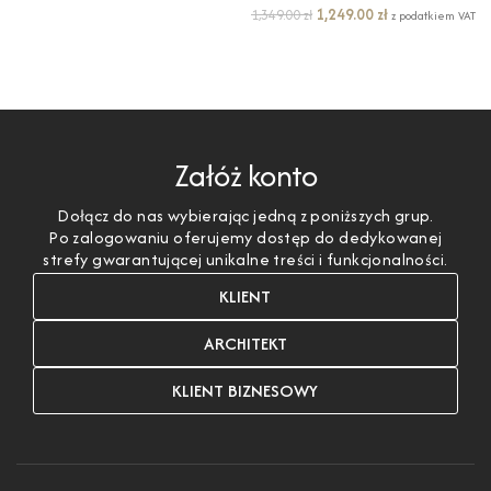
1,249.00
zł
1,349.00
zł
z podatkiem VAT
DODAJ DO KOSZYKA
DODAJ DO KOSZYKA
Załóż konto
Dołącz do nas wybierając jedną z poniższych grup.
Po zalogowaniu oferujemy dostęp do dedykowanej
strefy gwarantującej unikalne treści i funkcjonalności.
KLIENT
ARCHITEKT
KLIENT BIZNESOWY