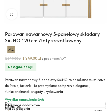
Kliknij, aby powiększyć
Parawan nawannowy 3-panelowy składany
SAJNO 120 cm Złoty szczotkowany
1,249.00
zł
1,349.00
zł
z podatkiem VAT
Dostępne od ręki
Parawan nawannowy 3-panelowy SAJNO to absolutne must-have
do Twojej łazienki! To przemyślane połączenie elegancji,
funkcjonalności i wygody użytkowania.
Wysyłka zamówienia
:
24h
Opis
Informacje dodatkowe
Opinie (0)
Pliki do pobrania
Dodaj