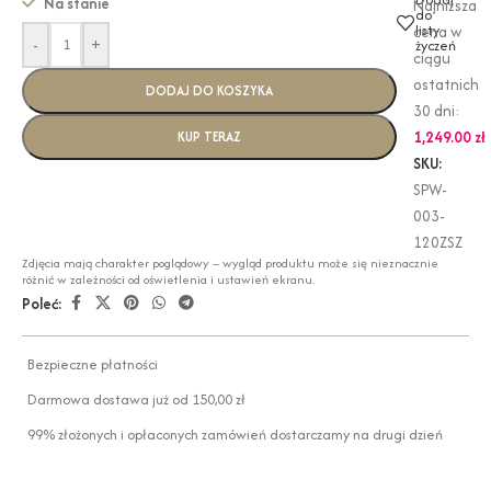
Na stanie
Najniższa
do
listy
cena w
-
+
życzeń
ciągu
ostatnich
DODAJ DO KOSZYKA
30 dni:
1,249.00
zł
KUP TERAZ
SKU:
SPW-
003-
120ZSZ
Zdjęcia mają charakter poglądowy – wygląd produktu może się nieznacznie
różnić w zależności od oświetlenia i ustawień ekranu.
Poleć:
Bezpieczne płatności
Darmowa dostawa już od 150,00 zł
99% złożonych i opłaconych zamówień dostarczamy na drugi dzień