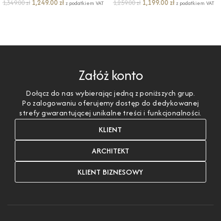
1,249.00
zł
1,199.00
zł
1,349.00
zł
1,259.00
zł
z podatkiem VAT
z podatkiem VAT
DODAJ DO KOSZYKA
DODAJ DO KOSZYKA
Załóż konto
Dołącz do nas wybierając jedną z poniższych grup.
Po zalogowaniu oferujemy dostęp do dedykowanej
strefy gwarantującej unikalne treści i funkcjonalności.
KLIENT
ARCHITEKT
KLIENT BIZNESOWY