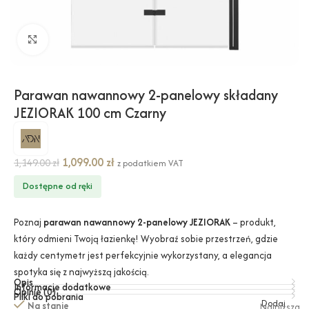
Kliknij, aby powiększyć
Parawan nawannowy 2-panelowy składany
JEZIORAK 100 cm Czarny
1,099.00
zł
1,149.00
zł
z podatkiem VAT
Dostępne od ręki
Poznaj
parawan nawannowy 2-panelowy JEZIORAK
– produkt,
który odmieni Twoją łazienkę! Wyobraź sobie przestrzeń, gdzie
każdy centymetr jest perfekcyjnie wykorzystany, a elegancja
spotyka się z najwyższą jakością.
Opis
Informacje dodatkowe
Opinie (0)
Pliki do pobrania
Dodaj
Na stanie
Najniższa