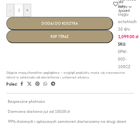
do
listy
cena w
-
+
życzeń
ciągu
ostatnich
DODAJ DO KOSZYKA
30 dni:
1,099.00
zł
KUP TERAZ
SKU:
SPW-
002-
100CZ
Zdjęcia mają charakter poglądowy – wygląd produktu może się nieznacznie
różnić w zależności od oświetlenia i ustawień ekranu.
Poleć:
Bezpieczne płatności
Darmowa dostawa już od 150,00 zł
99% złożonych i opłaconych zamówień dostarczamy na drugi dzień