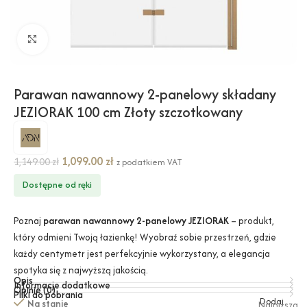
Kliknij, aby powiększyć
Parawan nawannowy 2-panelowy składany
JEZIORAK 100 cm Złoty szczotkowany
1,099.00
zł
1,149.00
zł
z podatkiem VAT
Dostępne od ręki
Poznaj
parawan nawannowy 2-panelowy JEZIORAK
– produkt,
który odmieni Twoją łazienkę! Wyobraź sobie przestrzeń, gdzie
każdy centymetr jest perfekcyjnie wykorzystany, a elegancja
spotyka się z najwyższą jakością.
Opis
Informacje dodatkowe
Opinie (0)
Pliki do pobrania
Dodaj
Na stanie
Najniższa