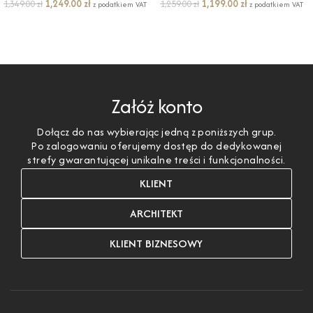
1,249.00
zł
1,199.00
zł
1,349.00
zł
1,259.00
zł
z podatkiem VAT
z podatkiem VAT
DODAJ DO KOSZYKA
DODAJ DO KOSZYKA
Załóż konto
Dołącz do nas wybierając jedną z poniższych grup.
Po zalogowaniu oferujemy dostęp do dedykowanej
strefy gwarantującej unikalne treści i funkcjonalności.
KLIENT
ARCHITEKT
KLIENT BIZNESOWY