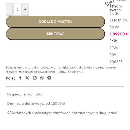
do
listy
cena w
-
+
życzeń
ciągu
ostatnich
DODAJ DO KOSZYKA
30 dni:
1,099.00
zł
KUP TERAZ
SKU:
SPW-
002-
100ZSZ
Zdjęcia mają charakter poglądowy – wygląd produktu może się nieznacznie
różnić w zależności od oświetlenia i ustawień ekranu.
Poleć:
Bezpieczne płatności
Darmowa dostawa już od 150,00 zł
99% złożonych i opłaconych zamówień dostarczamy na drugi dzień