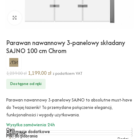
Kliknij, aby powiększyć
Parawan nawannowy 3-panelowy składany
SAJNO 100 cm Chrom
1,199.00
zł
1,259.00
zł
z podatkiem VAT
Dostępne od ręki
Parawan nawannowy 3-panelowy SAJNO to absolutne must-have
do Twojej łazienki! To przemyślane połączenie elegancji,
funkcjonalności i wygody użytkowania.
Wysyłka zamówienia
:
24h
Opis
Informacje dodatkowe
Opinie (0)
Pliki do pobrania
Dodaj