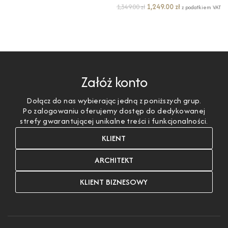
1,249.00
zł
1,349.00
zł
z podatkiem VAT
DODAJ DO KOSZYKA
DODAJ DO KOSZYKA
Załóż konto
Dołącz do nas wybierając jedną z poniższych grup.
Po zalogowaniu oferujemy dostęp do dedykowanej
strefy gwarantującej unikalne treści i funkcjonalności.
KLIENT
ARCHITEKT
KLIENT BIZNESOWY