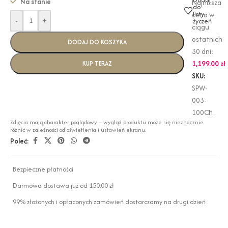
Na stanie
Najniższa
do
listy
cena w
-
+
życzeń
ciągu
ostatnich
DODAJ DO KOSZYKA
30 dni:
1,199.00
zł
KUP TERAZ
SKU:
SPW-
003-
100CH
Zdjęcia mają charakter poglądowy – wygląd produktu może się nieznacznie
różnić w zależności od oświetlenia i ustawień ekranu.
Poleć:
Bezpieczne płatności
Darmowa dostawa już od 150,00 zł
99% złożonych i opłaconych zamówień dostarczamy na drugi dzień