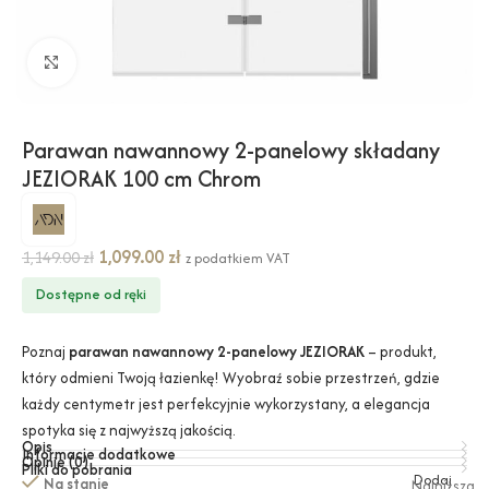
Kliknij, aby powiększyć
Parawan nawannowy 2-panelowy składany
JEZIORAK 100 cm Chrom
1,099.00
zł
1,149.00
zł
z podatkiem VAT
Dostępne od ręki
Poznaj
parawan nawannowy 2-panelowy JEZIORAK
– produkt,
który odmieni Twoją łazienkę! Wyobraź sobie przestrzeń, gdzie
każdy centymetr jest perfekcyjnie wykorzystany, a elegancja
spotyka się z najwyższą jakością.
Opis
Informacje dodatkowe
Opinie (0)
Pliki do pobrania
Dodaj
Na stanie
Najniższa