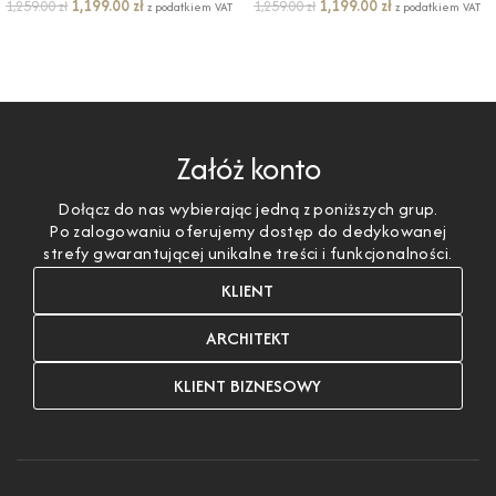
1,199.00
zł
1,199.00
zł
1,259.00
zł
1,259.00
zł
z podatkiem VAT
z podatkiem VAT
DODAJ DO KOSZYKA
DODAJ DO KOSZYKA
Załóż konto
Dołącz do nas wybierając jedną z poniższych grup.
Po zalogowaniu oferujemy dostęp do dedykowanej
strefy gwarantującej unikalne treści i funkcjonalności.
KLIENT
ARCHITEKT
KLIENT BIZNESOWY