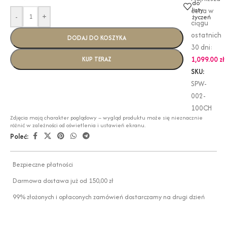
do
listy
cena w
-
+
życzeń
ciągu
ostatnich
DODAJ DO KOSZYKA
30 dni:
1,099.00
zł
KUP TERAZ
SKU:
SPW-
002-
100CH
Zdjęcia mają charakter poglądowy – wygląd produktu może się nieznacznie
różnić w zależności od oświetlenia i ustawień ekranu.
Poleć:
Bezpieczne płatności
Darmowa dostawa już od 150,00 zł
99% złożonych i opłaconych zamówień dostarczamy na drugi dzień