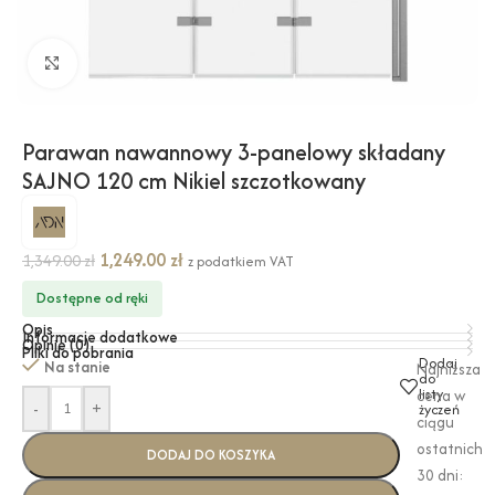
Kliknij, aby powiększyć
Parawan nawannowy 3-panelowy składany
SAJNO 120 cm Nikiel szczotkowany
1,249.00
zł
1,349.00
zł
z podatkiem VAT
Dostępne od ręki
Opis
Informacje dodatkowe
Opinie (0)
Pliki do pobrania
Dodaj
Na stanie
Najniższa
do
listy
cena w
-
+
życzeń
ciągu
ostatnich
DODAJ DO KOSZYKA
30 dni: