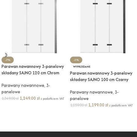
-7%
-5%
Parawan nawannowy 3-panelowy
WYPRZEDANE
składany SAJNO 120 cm Chrom
Parawan nawannowy 3-panelowy
składany SAJNO 100 cm Czarny
Parawany nawannowe
,
3-
panelowe
Parawany nawannowe
,
3-
1,249.00
zł
1,349.00
zł
panelowe
z podatkiem VAT
1,199.00
zł
1,259.00
zł
z podatkiem VAT
DODAJ DO KOSZYKA
DOWIEDZ SIĘ WIĘCEJ