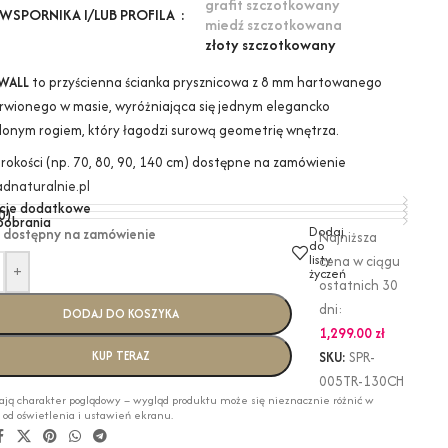
grafit szczotkowany
WSPORNIKA I/LUB PROFILA
miedź szczotkowana
złoty szczotkowany
WALL
to przyścienna ścianka prysznicowa z 8 mm hartowanego
arwionego w masie, wyróżniająca się jednym elegancko
lonym rogiem, który łagodzi surową geometrię wnętrza.
erokości (np. 70, 80, 90, 140 cm) dostępne na zamówienie
dnaturalnie.pl
cje dodatkowe
0)
 pobrania
Dodaj
 dostępny na zamówienie
Najniższa
do
listy
cena w ciągu
+
życzeń
ostatnich 30
dni:
DODAJ DO KOSZYKA
1,299.00
zł
KUP TERAZ
SKU:
SPR-
005TR-130CH
ają charakter poglądowy – wygląd produktu może się nieznacznie różnić w
i od oświetlenia i ustawień ekranu.