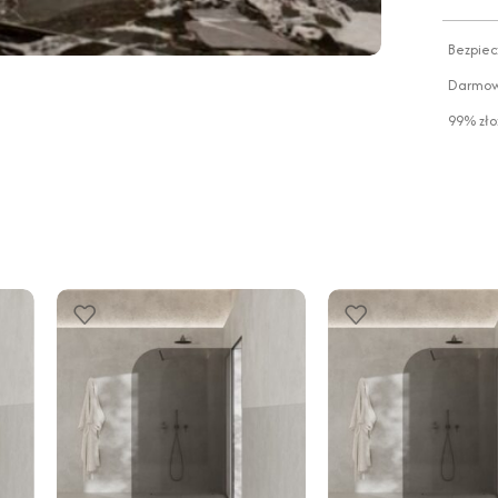
Bezpiec
Darmowa
99% zło