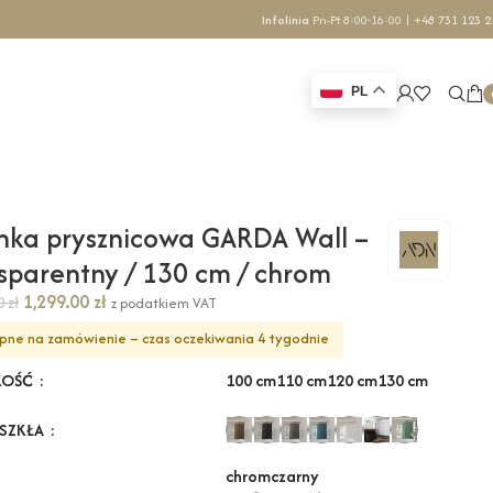
Infolinia
Pn-Pt 8:00-16:00 |
+48 731 123 2
PL
nka prysznicowa GARDA Wall –
sparentny / 130 cm / chrom
1,299.00
zł
70
zł
z podatkiem VAT
pne na zamówienie – czas oczekiwania 4 tygodnie
100 cm
110 cm
120 cm
130 cm
KOŚĆ
 SZKŁA
chrom
czarny