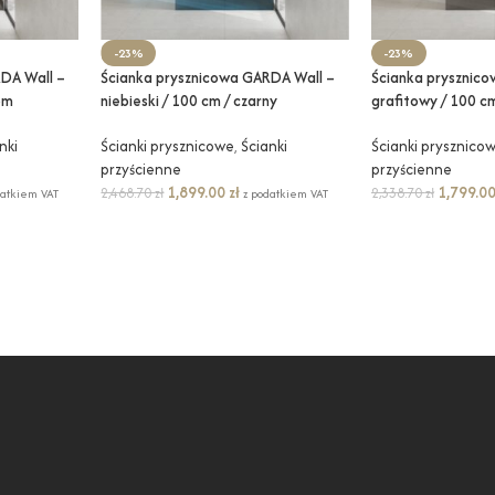
-23%
-23%
DA Wall –
Ścianka prysznicowa GARDA Wall –
Ścianka prysznic
om
niebieski / 100 cm / czarny
grafitowy / 100 cm
nki
Ścianki prysznicowe
,
Ścianki
Ścianki prysznico
przyścienne
przyścienne
1,899.00
zł
1,799.0
2,468.70
zł
2,338.70
zł
datkiem VAT
z podatkiem VAT