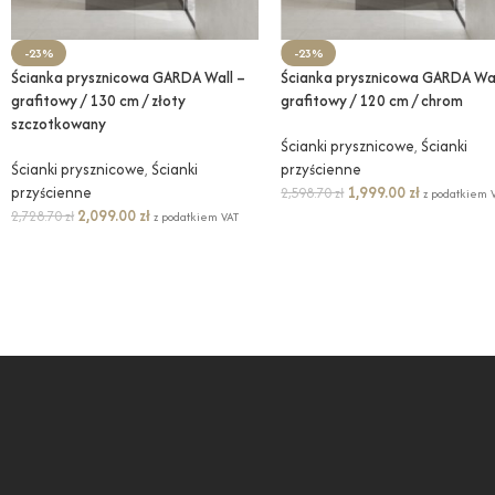
-23%
-23%
Ścianka prysznicowa GARDA Wall –
Ścianka prysznicowa GARDA Wal
grafitowy / 130 cm / złoty
grafitowy / 120 cm / chrom
szczotkowany
Ścianki prysznicowe
,
Ścianki
Ścianki prysznicowe
,
Ścianki
przyścienne
przyścienne
1,999.00
zł
2,598.70
zł
z podatkiem 
2,099.00
zł
2,728.70
zł
z podatkiem VAT