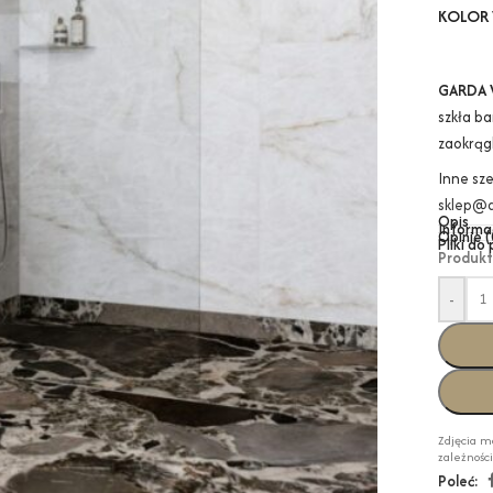
KOLOR 
GARDA 
szkła b
zaokrąg
Inne sz
sklep@a
Opis
Informa
Opinie (
Pliki do
Produkt
-
Zdjęcia m
zależnośc
Poleć: