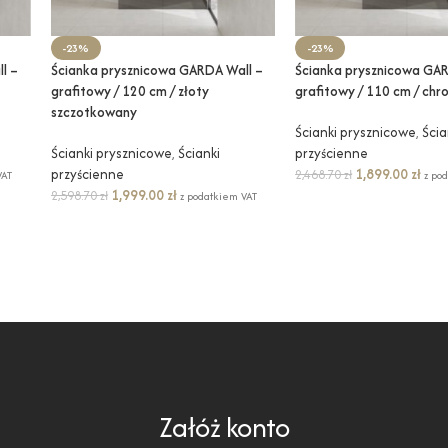
-23%
-23%
l –
Ścianka prysznicowa GARDA Wall –
Ścianka prysznicowa GAR
grafitowy / 120 cm / złoty
grafitowy / 110 cm / chr
szczotkowany
Ścianki prysznicowe
,
Ścia
Ścianki prysznicowe
,
Ścianki
przyścienne
przyścienne
1,899.00
zł
2,468.70
zł
VAT
z po
1,999.00
zł
2,598.70
zł
z podatkiem VAT
Załóż konto