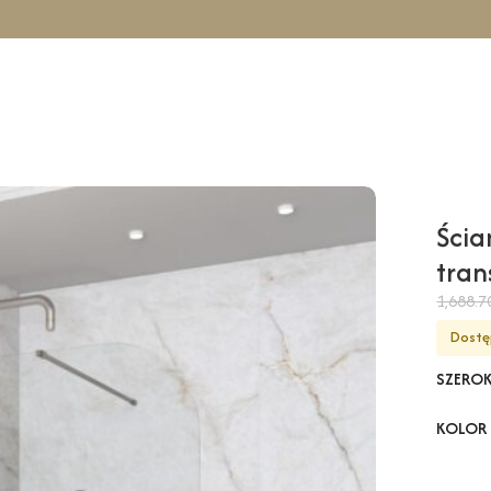
cowa GARDA Wall – transparentny / 130 cm / chrom
Ścia
tran
1,688.
Dostę
SZERO
KOLOR