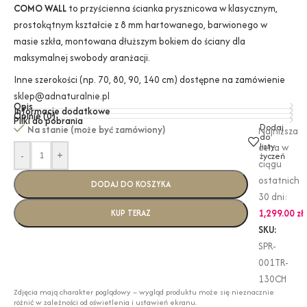
COMO WALL
to przyścienna ścianka prysznicowa w klasycznym,
prostokątnym kształcie z 8 mm hartowanego, barwionego w
masie szkła, montowana dłuższym bokiem do ściany dla
maksymalnej swobody aranżacji.
Inne szerokości (np. 70, 80, 90, 140 cm) dostępne na zamówienie
sklep@adnaturalnie.pl
Opis
Informacje dodatkowe
Opinie (0)
Pliki do pobrania
Dodaj
Na stanie (może być zamówiony)
Najniższa
do
listy
cena w
-
+
życzeń
ciągu
ostatnich
DODAJ DO KOSZYKA
30 dni:
1,299.00
zł
KUP TERAZ
SKU:
SPR-
001TR-
130CH
Zdjęcia mają charakter poglądowy – wygląd produktu może się nieznacznie
różnić w zależności od oświetlenia i ustawień ekranu.