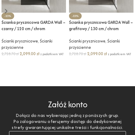
-23%
-23%
Ścianka prysznicowa GARDA Wall –
Ścianka prysznicowa GARDA Wall –
czarny / 120 cm / chrom
grafitowy / 130 cm / chrom
Ścianki prysznicowe
,
Ścianki
Ścianki prysznicowe
,
Ścianki
przyścienne
przyścienne
2,099.00
zł
2,099.00
zł
2,728.70
zł
2,728.70
zł
z podatkiem VAT
z podatkiem VAT
DODAJ DO KOSZYKA
DODAJ DO KOSZYKA
Załóż konto
Dołącz do nas wybierając jedną z poniższych grup.
Po zalogowaniu oferujemy dostęp do dedykowanej
strefy gwarantującej unikalne treści i funkcjonalności.