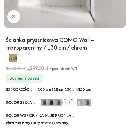
Kliknij, aby powiększyć
Ścianka prysznicowa COMO Wall –
transparentny / 130 cm / chrom
1,299.00
zł
1,688.70
zł
z podatkiem VAT
Dostępne od ręki
SZEROKOŚĆ
100 cm
110 cm
120 cm
130 cm
KOLOR SZKŁA
KOLOR WSPORNIKA I/LUB PROFILA
chrom
czarny
złoty szczotkowany