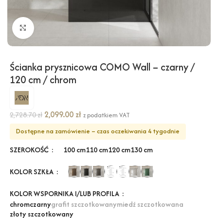
Kliknij, aby powiększyć
Ścianka prysznicowa COMO Wall – czarny /
120 cm / chrom
2,099.00
zł
2,728.70
zł
z podatkiem VAT
Dostępne na zamówienie – czas oczekiwania 4 tygodnie
SZEROKOŚĆ
100 cm
110 cm
120 cm
130 cm
KOLOR SZKŁA
KOLOR WSPORNIKA I/LUB PROFILA
chrom
czarny
grafit szczotkowany
miedź szczotkowana
złoty szczotkowany