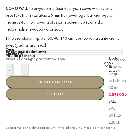
COMO WALL
to przyścienna ścianka prysznicowa w klasycznym,
prostokątnym kształcie z 8 mm hartowanego, barwionego w
masie szkła, montowana dłuższym bokiem do ściany dla
maksymalnej swobody aranżacji.
Inne szerokości (np. 70, 80, 90, 140 cm) dostępne na zamówienie
sklep@adnaturalnie.pl
Opis
Informacje dodatkowe
Opinie (0)
Pliki do pobrania
Dodaj
Produkt dostępny na zamówienie
Najniższa
do
listy
cena w
-
+
życzeń
ciągu
ostatnich
DODAJ DO KOSZYKA
30 dni:
KUP TERAZ
2,099.00
zł
SKU:
SPR-
001CZ-
120CH
Zdjęcia mają charakter poglądowy – wygląd produktu może się nieznacznie