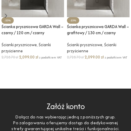
-23%
-23%
Ścianka prysznicowa GARDA Wall –
Ścianka prysznicowa GARDA Wall –
czarny / 120 cm / czarny
grafitowy / 130 cm / czarny
Ścianki prysznicowe
,
Ścianki
Ścianki prysznicowe
,
Ścianki
przyścienne
przyścienne
2,099.00
zł
2,099.00
zł
2,728.70
zł
2,728.70
zł
z podatkiem VAT
z podatkiem VAT
DODAJ DO KOSZYKA
DODAJ DO KOSZYKA
Załóż konto
Dołącz do nas wybierając jedną z poniższych grup.
Po zalogowaniu oferujemy dostęp do dedykowanej
strefy gwarantującej unikalne treści i funkcjonalności.