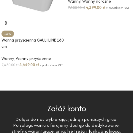
Wanny
,
Wanny narożne
4,399.00
zł
7,300.00
zł
z podatkiem VAT
DODAJ DO KOSZYKA
-40%
Wanna przyścienna GAULI LINE 180
cm
Wanny
,
Wanny przyścienne
4,449.00
zł
7,450.00
zł
z podatkiem VAT
DODAJ DO KOSZYKA
Załóż konto
Dołącz do nas wybierając jedną z poniższych grup.
Po zalogowaniu oferujemy dostęp do dedykowanej
strefy gwarantującej unikalne treści i funkcjonalności.