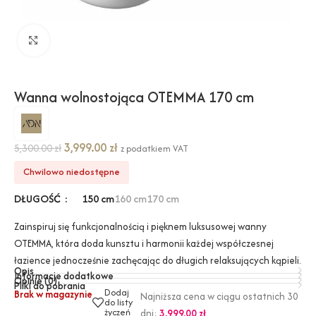
Kliknij, aby powiększyć
Wanna wolnostojąca OTEMMA 170 cm
3,999.00
zł
5,300.00
zł
z podatkiem VAT
Chwilowo niedostępne
DŁUGOŚĆ
150 cm
160 cm
170 cm
Zainspiruj się funkcjonalnością i pięknem luksusowej wanny
OTEMMA, która doda kunsztu i harmonii każdej współczesnej
łazience jednocześnie zachęcając do długich relaksujących kąpieli.
Opis
Informacje dodatkowe
Opinie (0)
Pliki do pobrania
Dodaj
Brak w magazynie
Najniższa cena w ciągu ostatnich 30
do listy
życzeń
dni:
3,999.00
zł