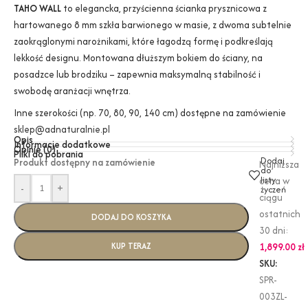
TAHO WALL
to elegancka, przyścienna ścianka prysznicowa z
hartowanego 8 mm szkła barwionego w masie, z dwoma subtelnie
zaokrąglonymi narożnikami, które łagodzą formę i podkreślają
lekkość designu. Montowana dłuższym bokiem do ściany, na
posadzce lub brodziku – zapewnia maksymalną stabilność i
swobodę aranżacji wnętrza.
Inne szerokości (np. 70, 80, 90, 140 cm) dostępne na zamówienie
sklep@adnaturalnie.pl
Opis
Informacje dodatkowe
Opinie (0)
Pliki do pobrania
Dodaj
Produkt dostępny na zamówienie
Najniższa
do
listy
cena w
-
+
życzeń
ciągu
ostatnich
DODAJ DO KOSZYKA
30 dni:
KUP TERAZ
1,899.00
zł
SKU:
SPR-
003ZL-