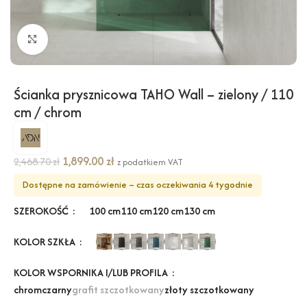
Kliknij, aby powiększyć
Ścianka prysznicowa TAHO Wall – zielony / 110
cm / chrom
1,899.00
zł
2,468.70
zł
z podatkiem VAT
Dostępne na zamówienie – czas oczekiwania 4 tygodnie
SZEROKOŚĆ
100 cm
110 cm
120 cm
130 cm
KOLOR SZKŁA
KOLOR WSPORNIKA I/LUB PROFILA
chrom
czarny
grafit szczotkowany
złoty szczotkowany