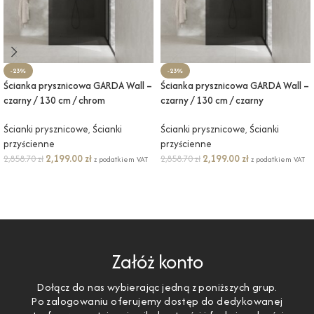
-23%
-23%
Ścianka prysznicowa GARDA Wall –
Ścianka prysznicowa GARDA Wall –
czarny / 130 cm / chrom
czarny / 130 cm / czarny
Ścianki prysznicowe
,
Ścianki
Ścianki prysznicowe
,
Ścianki
przyścienne
przyścienne
2,199.00
zł
2,199.00
zł
2,858.70
zł
2,858.70
zł
z podatkiem VAT
z podatkiem VAT
DODAJ DO KOSZYKA
DODAJ DO KOSZYKA
Załóż konto
Dołącz do nas wybierając jedną z poniższych grup.
Po zalogowaniu oferujemy dostęp do dedykowanej