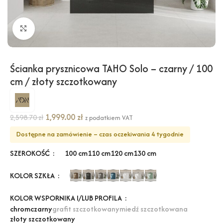
Kliknij, aby powiększyć
Ścianka prysznicowa TAHO Solo – czarny / 100
cm / złoty szczotkowany
1,999.00
zł
2,598.70
zł
z podatkiem VAT
Dostępne na zamówienie – czas oczekiwania 4 tygodnie
SZEROKOŚĆ
100 cm
110 cm
120 cm
130 cm
KOLOR SZKŁA
KOLOR WSPORNIKA I/LUB PROFILA
chrom
czarny
grafit szczotkowany
miedź szczotkowana
złoty szczotkowany