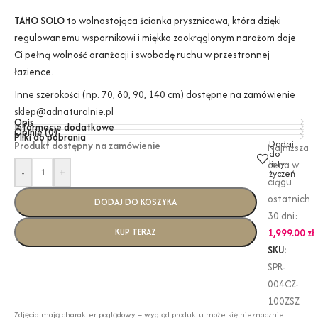
TAHO SOLO
to wolnostojąca ścianka prysznicowa, która dzięki
regulowanemu wspornikowi i miękko zaokrąglonym narożom daje
Ci pełną wolność aranżacji i swobodę ruchu w przestronnej
łazience.
Inne szerokości (np. 70, 80, 90, 140 cm) dostępne na zamówienie
sklep@adnaturalnie.pl
Opis
Informacje dodatkowe
Opinie (0)
Pliki do pobrania
Dodaj
Produkt dostępny na zamówienie
Najniższa
do
listy
cena w
-
+
życzeń
ciągu
ostatnich
DODAJ DO KOSZYKA
30 dni:
KUP TERAZ
1,999.00
zł
SKU:
SPR-
004CZ-
100ZSZ
Zdjęcia mają charakter poglądowy – wygląd produktu może się nieznacznie