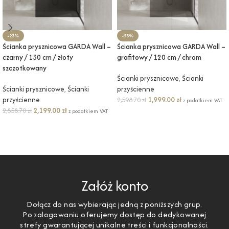
-23%
-23%
Ścianka prysznicowa GARDA Wall –
Ścianka prysznicowa GARDA Wall –
czarny / 130 cm / złoty
grafitowy / 120 cm / chrom
szczotkowany
Ścianki prysznicowe
,
Ścianki
Ścianki prysznicowe
,
Ścianki
przyścienne
przyścienne
1,999.00
zł
2,598.70
zł
z podatkiem VAT
2,199.00
zł
2,858.70
zł
z podatkiem VAT
DODAJ DO KOSZYKA
DODAJ DO KOSZYKA
Załóż konto
Dołącz do nas wybierając jedną z poniższych grup.
Po zalogowaniu oferujemy dostęp do dedykowanej
strefy gwarantującej unikalne treści i funkcjonalności.