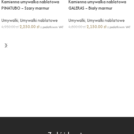
Kamienna umywalka nablatowa
Kamienna umywalka nablatowa
PINATUBO – Szary marmur
GALERAS – Biały marmur
Umywalki
,
Umywalki nablatowe
Umywalki
,
Umywalki nablatowe
2,250.00
zł
2,150.00
zł
4,950.00
zł
4,800.00
zł
z podatkiem VAT
z podatkiem VAT
DODAJ DO KOSZYKA
DODAJ DO KOSZYKA