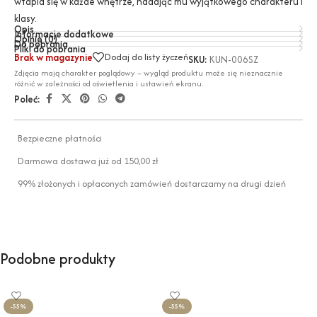
wtapia się w każde wnętrze, nadając mu wyjątkowego charakteru i
klasy.
Opis
Informacje dodatkowe
Opinie (0)
Do pobrania
Pliki do pobrania
Dodaj do listy życzeń
Brak w magazynie
SKU:
KUN-006SZ
Zdjęcia mają charakter poglądowy – wygląd produktu może się nieznacznie
różnić w zależności od oświetlenia i ustawień ekranu.
Poleć:
Bezpieczne płatności
Darmowa dostawa już od 150,00 zł
99% złożonych i opłaconych zamówień dostarczamy na drugi dzień
Podobne produkty
-55%
-55%