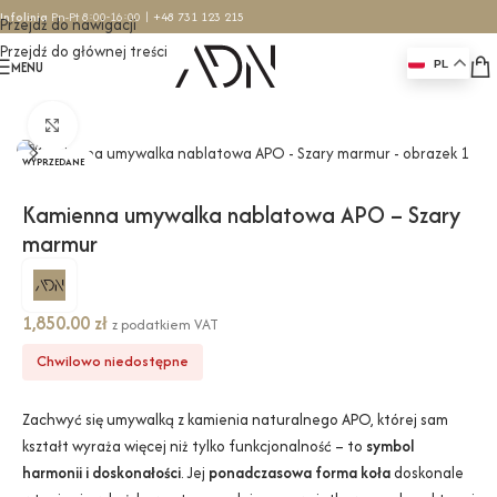
Infolinia
Pn-Pt 8:00-16:00 |
+48 731 123 215
Przejdź do nawigacji
Przejdź do głównej treści
MENU
PL
Strona główna
/
Umywalki
/
Umywalki nablatowe
Kliknij, aby powiększyć
WYPRZEDANE
Kamienna umywalka nablatowa APO – Szary
marmur
1,850.00
zł
z podatkiem VAT
Chwilowo niedostępne
Zachwyć się umywalką z kamienia naturalnego APO, której sam
kształt wyraża więcej niż tylko funkcjonalność – to
symbol
harmonii i doskonałości
. Jej
ponadczasowa forma koła
doskonale