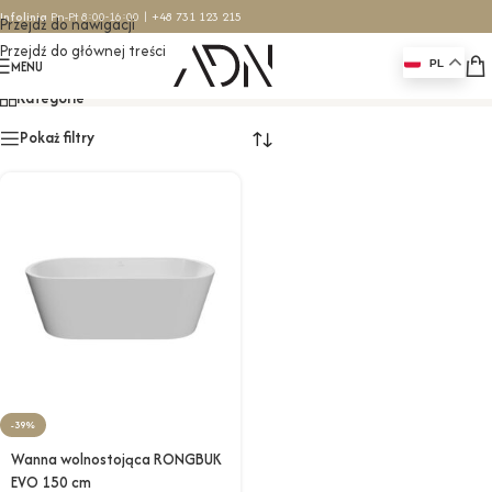
Infolinia
Pn-Pt 8:00-16:00 |
+48 731 123 215
Przejdź do nawigacji
Przejdź do głównej treści
150x75x58,5
MENU
PL
Kategorie
Pokaż filtry
-39%
Wanna wolnostojąca RONGBUK
EVO 150 cm