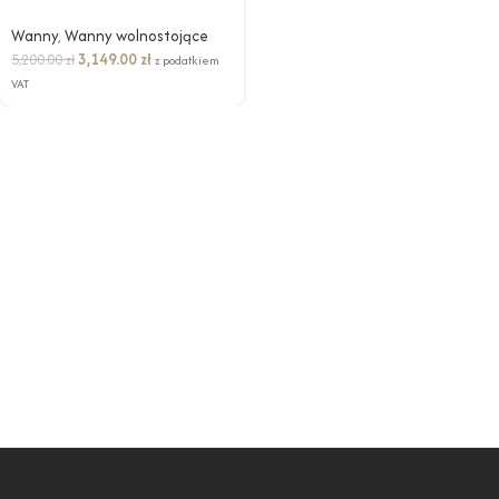
Wanny
,
Wanny wolnostojące
3,149.00
zł
5,200.00
zł
z podatkiem
VAT