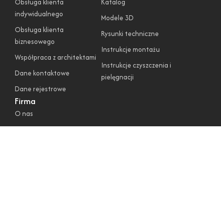
Obsługa klienta
Katalog
indywidualnego
Modele 3D
Obsługa klienta
Rysunki techniczne
biznesowego
Instrukcje montażu
Współpraca z architektami
Instrukcje czyszczenia i
Dane kontaktowe
pielęgnacji
Dane rejestrowe
Firma
O nas
Regulamin sklepu
Polityka prywatności
Polityka cookies
Warunki gwarancyjne
Zwroty i reklamacje
Obserwuj nas