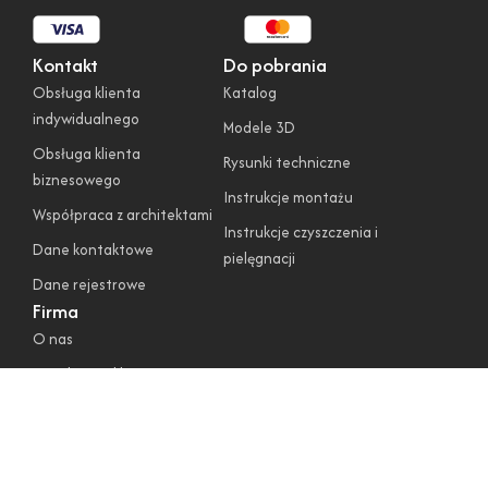
Kontakt
Do pobrania
Obsługa klienta
Katalog
indywidualnego
Modele 3D
Obsługa klienta
Rysunki techniczne
biznesowego
Instrukcje montażu
Współpraca z architektami
Instrukcje czyszczenia i
Dane kontaktowe
pielęgnacji
Dane rejestrowe
Firma
O nas
Regulamin sklepu
Polityka prywatności
Polityka cookies
Warunki gwarancyjne