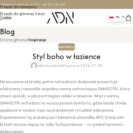
Infolinia
Pn-Pt 8:00-16:00 |
+48 731 123 215
Przejdź do nawigacji
Przejdź do głównej treści
MENU
PL
Blog
Strona główna
/
Inspiracje
INSPIRACJE
Styl boho w łazience
adnaturalnie
Włączone 2024-07-09
Nowoczesna estetyka, pełna naturalności doskonale prezentuje
efektowną i niezwykle wygodną wannę wolnostojącą GANGOTRI, która
zmieni sposób, w jaki postrzegasz relaks w łazience. Wraz z wanną
GANGOTRI wchodzisz na wyższy poziom komfortu, gdzie każda chwila
spędzona w wodzie staje się prawdziwym rytuałem odprężenia.
Dopełnieniem tej arażancji jest kamienna umywalka APO, której sam
kształt wyraża więcej niż tylko funkcjonalność – to symbol harmonii i
doskonałości.