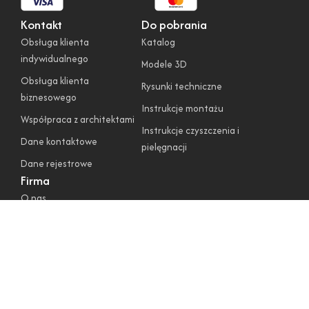
Kontakt
Do pobrania
Obsługa klienta
Katalog
indywidualnego
Modele 3D
Obsługa klienta
Rysunki techniczne
biznesowego
Instrukcje montażu
Współpraca z architektami
Instrukcje czyszczenia i
Dane kontaktowe
pielęgnacji
Dane rejestrowe
Firma
O nas
Regulamin sklepu
Polityka prywatności
Polityka cookies
Warunki gwarancyjne
Zwroty i reklamacje