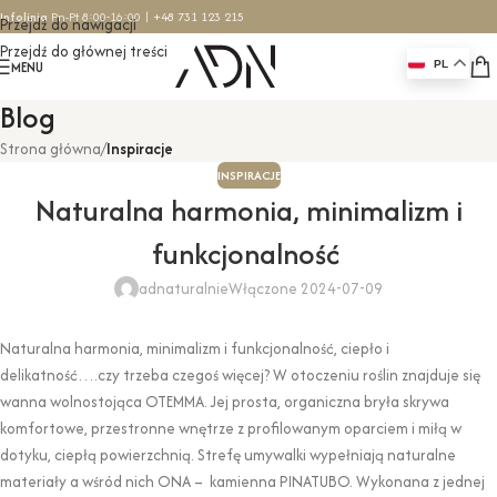
Infolinia
Pn-Pt 8:00-16:00 |
+48 731 123 215
Przejdź do nawigacji
Przejdź do głównej treści
MENU
PL
Blog
Strona główna
/
Inspiracje
INSPIRACJE
Naturalna harmonia, minimalizm i
funkcjonalność
adnaturalnie
Włączone 2024-07-09
Naturalna harmonia, minimalizm i funkcjonalność, ciepło i
delikatność….czy trzeba czegoś więcej? W otoczeniu roślin znajduje się
wanna wolnostojąca OTEMMA. Jej prosta, organiczna bryła skrywa
komfortowe, przestronne wnętrze z profilowanym oparciem i miłą w
dotyku, ciepłą powierzchnią. Strefę umywalki wypełniają naturalne
materiały a wśród nich ONA – kamienna PINATUBO. Wykonana z jednej