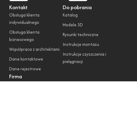
Kontakt
Do pobrania
Obsługa klienta
Katalog
indywidualnego
Modele 3D
Obsługa klienta
Rysunki techniczne
biznesowego
Instrukcje montażu
Współpraca z architektami
Instrukcje czyszczenia i
Dane kontaktowe
pielęgnacji
Dane rejestrowe
Firma
O nas
Regulamin sklepu
Polityka prywatności
Polityka cookies
Warunki gwarancyjne
Zwroty i reklamacje