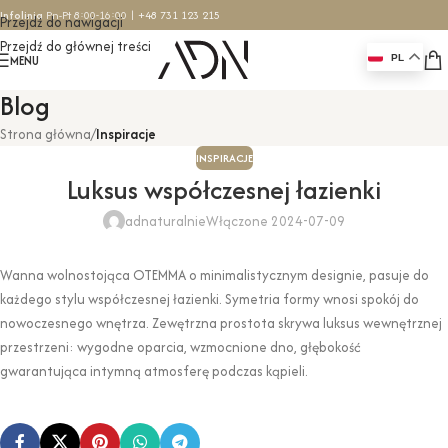
Infolinia
Pn-Pt 8:00-16:00 |
+48 731 123 215
Przejdź do nawigacji
Przejdź do głównej treści
MENU
PL
Blog
Strona główna
/
Inspiracje
INSPIRACJE
Luksus współczesnej łazienki
adnaturalnie
Włączone 2024-07-09
Wanna wolnostojąca OTEMMA o minimalistycznym designie, pasuje do
każdego stylu współczesnej łazienki. Symetria formy wnosi spokój do
nowoczesnego wnętrza. Zewętrzna prostota skrywa luksus wewnętrznej
przestrzeni: wygodne oparcia, wzmocnione dno, głębokość
gwarantująca intymną atmosferę podczas kąpieli.