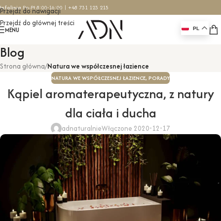
Infolinia
Pn-Pt 8:00-16:00 |
+48 731 123 215
Przejdź do nawigacji
Przejdź do głównej treści
MENU
PL
Blog
Strona główna
/
Natura we współczesnej łazience
NATURA WE WSPÓŁCZESNEJ ŁAZIENCE
,
PORADY
Kąpiel aromaterapeutyczna, z natury
dla ciała i ducha
adnaturalnie
Włączone 2020-12-17