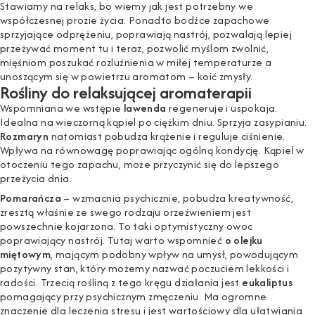
Stawiamy na relaks, bo wiemy jak jest potrzebny we
współczesnej prozie życia. Ponadto bodźce zapachowe
sprzyjające odprężeniu, poprawiają nastrój, pozwalają lepiej
przeżywać moment tu i teraz, pozwolić myślom zwolnić,
mięśniom poszukać rozluźnienia w miłej temperaturze a
unoszącym się w powietrzu aromatom – koić zmysły.
Rośliny do relaksującej aromaterapii
Wspomniana we wstępie
lawenda
regeneruje i uspokaja.
Idealna na wieczorną kąpiel po ciężkim dniu. Sprzyja zasypianiu.
Rozmaryn
natomiast pobudza krążenie i reguluje ciśnienie.
Wpływa na równowagę poprawiając ogólną kondycję. Kąpiel w
otoczeniu tego zapachu, może przyczynić się do lepszego
przeżycia dnia.
Pomarańcza
– wzmacnia psychicznie, pobudza kreatywność,
zresztą właśnie ze swego rodzaju orzeźwieniem jest
powszechnie kojarzona. To taki optymistyczny owoc
poprawiający nastrój. Tutaj warto wspomnieć
o olejku
miętowym
, mającym podobny wpływ na umysł, powodującym
pozytywny stan, który możemy nazwać poczuciem lekkości i
radości. Trzecią rośliną z tego kręgu działania jest
eukaliptus
pomagający przy psychicznym zmęczeniu. Ma ogromne
znaczenie dla leczenia stresu i jest wartościowy dla ułatwiania