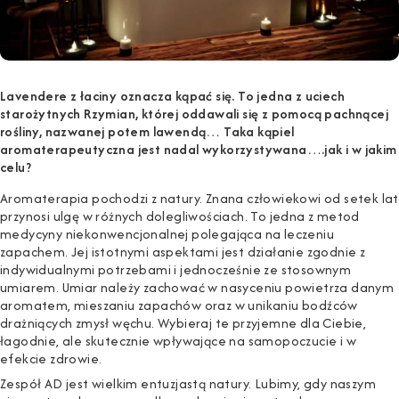
Lavendere z łaciny oznacza kąpać się. To jedna z uciech
starożytnych Rzymian, której oddawali się z pomocą pachnącej
rośliny, nazwanej potem lawendą… Taka kąpiel
aromaterapeutyczna jest nadal wykorzystywana….jak i w jakim
celu?
Aromaterapia pochodzi z natury. Znana człowiekowi od setek lat
przynosi ulgę w różnych dolegliwościach. To jedna z metod
medycyny niekonwencjonalnej polegająca na leczeniu
zapachem. Jej istotnymi aspektami jest działanie zgodnie z
indywidualnymi potrzebami i jednocześnie ze stosownym
umiarem. Umiar należy zachować w nasyceniu powietrza danym
aromatem, mieszaniu zapachów oraz w unikaniu bodźców
drażniących zmysł węchu. Wybieraj te przyjemne dla Ciebie,
łagodnie, ale skutecznie wpływające na samopoczucie i w
efekcie zdrowie.
Zespół AD jest wielkim entuzjastą natury. Lubimy, gdy naszym