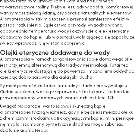
niepowtarzalnym umywalkom z kamienia naturalnego
towarzyszą żywe rośliny. Pięknie jest, gdy w pobliżu
komfortowej
wanny
masz
zieloną ścianę, czy obraz z naturalnych elementów
.
Aromaterapia w takim otoczeniu przynosi zamierzony efekt w
postaci rozluźnienia. Sąsiedztwo przyrody,
wygodna wanna
,
odpowiednia temperatura wody i oczywiście olejek eteryczny
dodawany do kąpieli lub w postaci uwalniającego się zapachu ze
świecy wprowadzi Cię w stan odprężenia.
Olejki eteryczne dodawane do wody
Aromaterapia w ramach zorganizowania sobie domowego SPA
jest przyjemną alternatywą dla tradycyjnej inhalacji. Tutaj też
olejki eteryczne dostają się do powietrza i można nimi oddychać,
czerpiąc dobro zarówno dla ciała jak i ducha.
By mieć pewność, że żaden naturalny składnik nie wywołuje u
Ciebie uczulenia, warto przeprowadzić test
skórny. Najbardziej
prawdopodobny w domowych warunkach jest test 12h.
Uwaga!
Najbardziej wartościową i skuteczną kąpiel
aromaterapeutyczną weźmiesz, gdy nie będziesz mieszać olejku
z chemicznymi środkami uatrakcyjniającymi kąpiel, m.in. pieniące
się mydła i szampony. Syntetyczne składniki mogą zaburzać
działanie aromaterapii.