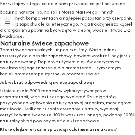
Korzystajmy z tego, co daje nam przyroda, co jest naturalne!
Bazuj na naturze, np. na soli z Morza Martwego i innych
naturalnych komponentach a najlepiej pozostań przy czerpaniu
radości z zapachu olejku eterycznego. Najatrakcyjniejsza kąpiel
dla organizmu powinna być wzięta w ciepłej wodzie i trwać 1-2
kwadranse.
Naturalne świece zapachowe
Temat świec naturalnych już poruszaliśmy
. Warto jednak
rozszerzyć go o aspekt zapachowy, bowiem wosk roślinny jest z
natury bezwonny. Dopiero z użyciem olejków eterycznych
zwiększa się jego znaczenie dla aromaterapii i tym samym
kąpieli aromaterapeutycznej w otoczeniu świec.
Jak wybrać odpowiednią świecę zapachową?
Istnieje około 2000 zapachów wykorzystywanych w
aromaterapii, więc jest z czego wybierać. Szukając dróg
pozytywnego wpływania natury na swój organizm, masz ogrom
możliwości. Jeśli cenisz sobie czerpanie z natury, wybieraj
certyfikowane świece ze 100% wosku roślinnego, podobny 100%
naturalny skład powinny mieć olejki zapachowe.
Które olejki eteryczne sprzyjają rozluźnieniu i relaksowi?