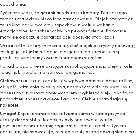
oddychania.
Być może wiesz, że
geranium
odstrasza komary. Dla naszego
tematu ma jednak nieco inne zastosowanie. Olejek eteryczny z
tej rośliny, dzięki swojemu zapachowi niweluje wahania
emocjonalne. Ma także wpływ na pewność siebie. Podobnie
mówi się
o paczule
dostarczającej poczucia stabilizacji.
Wśród roślin, z których można uzyskać olejek eteryczny na uwagę
zasługuje też
jaśmin
. Pobudza organizm do samodzielnej
produkcji serotoniny zwanej hormonem szczęścia.
Ponadto działanie relaksujące i uspokajające mają olejki z roślin
takich jak: nerola, melisa, róża, bergamotka.
Ciekawostka.
Na jakość olejków wpływa odmiana danej rośliny,
długość kwitnienia, wiek, gleba, nasłonecznienie czy pora roku.
Możesz być uważnym obserwatorem i wybierać olejki, o których
pochodzeniu wiesz najwięcej i akurat u Ciebie sprawdzają się
najlepiej.
Uwaga!
Kąpiel aromaterapeutyczna sama w sobie przynosi
efekty dość szybko. Jednak by były one trwałe, warto
powtarzać aromaterapię regularnie. Jedna kąpiel z użyciem
geranium, nie spowoduje, że staniesz się osobą pewną siebie na