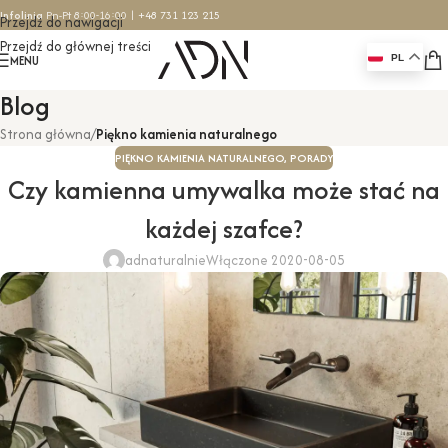
Infolinia
Pn-Pt 8:00-16:00 |
+48 731 123 215
Przejdź do nawigacji
Przejdź do głównej treści
MENU
PL
Blog
Strona główna
/
Piękno kamienia naturalnego
PIĘKNO KAMIENIA NATURALNEGO
,
PORADY
Czy kamienna umywalka może stać na
każdej szafce?
adnaturalnie
Włączone 2020-08-05