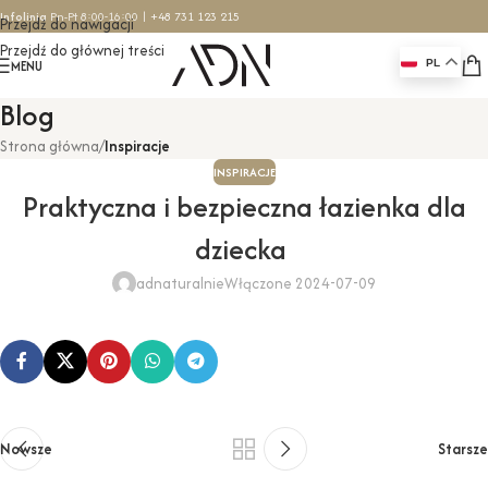
Infolinia
Pn-Pt 8:00-16:00 |
+48 731 123 215
Przejdź do nawigacji
Przejdź do głównej treści
MENU
PL
Blog
Strona główna
/
Inspiracje
INSPIRACJE
Praktyczna i bezpieczna łazienka dla
dziecka
adnaturalnie
Włączone 2024-07-09
Nowsze
Starsze