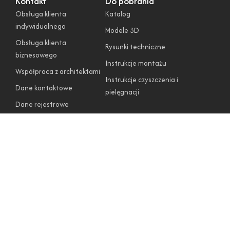
Kontakt
Do pobrania
Obsługa klienta
Katalog
indywidualnego
Modele 3D
Obsługa klienta
Rysunki techniczne
biznesowego
Instrukcje montażu
Współpraca z architektami
Instrukcje czyszczenia i
Dane kontaktowe
pielęgnacji
Dane rejestrowe
Firma
O nas
Regulamin sklepu
Polityka prywatności
Polityka cookies
Warunki gwarancyjne
Zwroty i reklamacje
Obserwuj nas