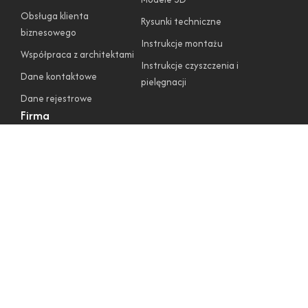
Obsługa klienta
Rysunki techniczne
biznesowego
Instrukcje montażu
Współpraca z architektami
Instrukcje czyszczenia i
Dane kontaktowe
pielęgnacji
Dane rejestrowe
Firma
O nas
Regulamin sklepu
Polityka prywatności
Polityka cookies
Warunki gwarancyjne
Zwroty i reklamacje
Obserwuj nas
© 2024 ADNaturalnie. Wszelkie prawa zastrzeżone