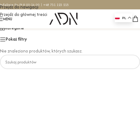
Infolinia
Pn-Pt 8:00-16:00 |
+48 731 123 215
Przejdź do nawigacji
Przejdź do głównej treści
171x82x58,5
MENU
PL
Kategorie
Pokaż filtry
Nie znaleziono produktów, których szukasz.